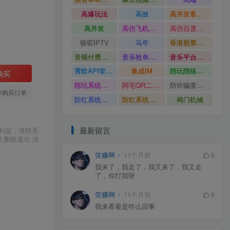
高爆玩法
高效
高并发客服系统
高并发
高仿飞机源码
高仿百度网盘UI
骆驼IPTV
马年
香港股票系统源码
音频付费订阅系统
音乐抢单系统
音乐平台源码
霄欧API管理系统
集成IM
陪玩陪练平台
购买
陪玩系统源码
阿宅QR二维码生成
防诈骗查询系统
存购买订单
防红系统源码
防红系统最新版
阀门机械
最新留言
利益，请联系
上删除退出 涉
笑赚网
11个月前
0
我来了，我走了，我又来了，我又走
了，你打我呀
笑赚网
11个月前
0
我来看看是咋么回事