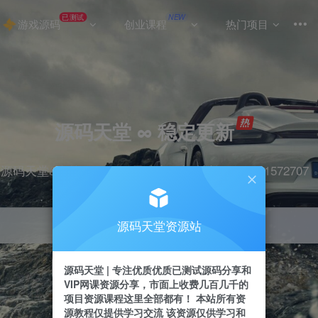
已测试
NEW
游戏源码
创业课程
热门项目
源码天堂 ∞ 稳定更新
源码天堂&实战项目&365天稳定更新 站长qq：2491572707
源码天堂资源站
引流
抖音
挂机
直播
快手
小红书
源码天堂 | 专注优质优质已测试源码分享和
VIP网课资源分享，市面上收费几百几千的
项目资源课程这里全部都有！ 本站所有资
源教程仅提供学习交流 该资源仅供学习和