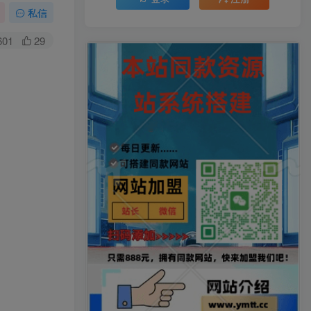
私信
601
29