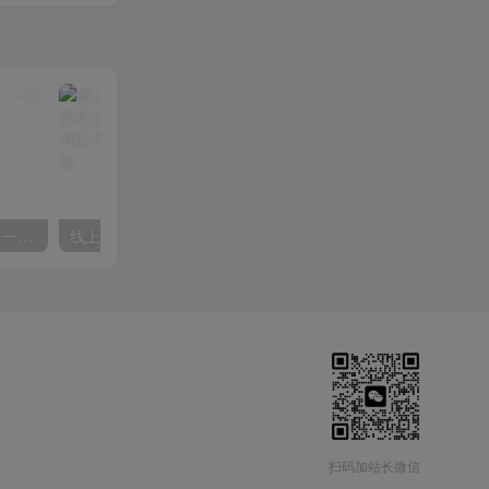
微信阅读项目，无脑操作，一小时20+【揭秘】
线上减肥训练营，足不出户，仅靠拉几个社群，发几条朋友圈，就可以月实现入五位【揭秘】
扫码加站长微信