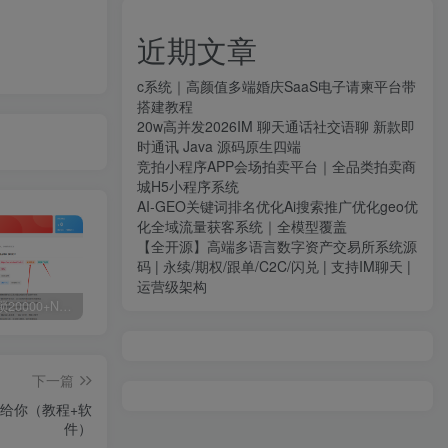
近期文章
c系统｜高颜值多端婚庆SaaS电子请柬平台带
搭建教程
20w高并发2026IM 聊天通话社交语聊 新款即
时通讯 Java 源码原生四端
竞拍小程序APP会场拍卖平台｜全品类拍卖商
城H5小程序系统
AI-GEO关键词排名优化Ai搜索推广优化geo优
化全域流量获客系统｜全模型覆盖
【全开源】高端多语言数字资产交易所系统源
码 | 永续/期权/跟单/C2C/闪兑 | 支持IM聊天 |
运营级架构
白菜价解锁20000+N个赚钱机会，加入源码天堂会员，全站资源免费学习。
加盟源码天堂，搭建同款项目资源站，实现日入2000+
【站长运营资料】无水印课程资源
下一篇
给你（教程+软
件）