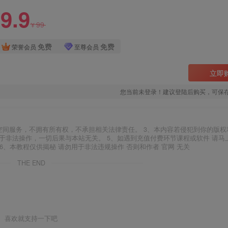
9.9
99
¥
免费
免费
荣誉会员
至尊会员
立即
您当前未登录！建议登陆后购买，可保
空间服务，不拥有所有权，不承担相关法律责任。 3、本内容若侵犯到你的版权
于非法操作，一切后果与本站无关。 5、如遇到充值付费环节课程或软件 请马
6、本教程仅供揭秘 请勿用于非法违规操作 否则和作者 官网 无关
THE END
喜欢就支持一下吧