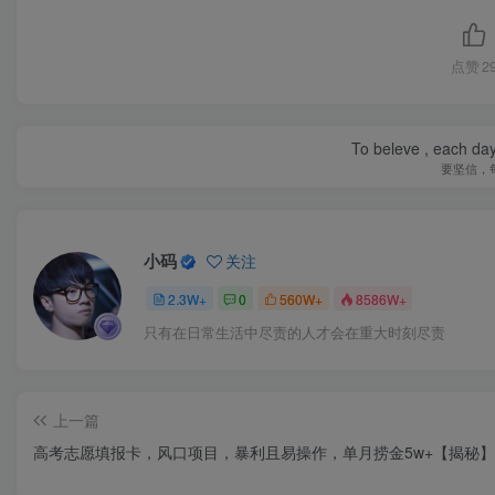
点赞
2
To beleve , each day
要坚信，
小码
关注
2.3W+
0
560W+
8586W+
只有在日常生活中尽责的人才会在重大时刻尽责
上一篇
高考志愿填报卡，风口项目，暴利且易操作，单月捞金5w+【揭秘】