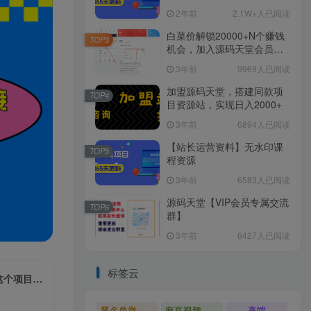
2年前
2.1W+人已阅读
白菜价解锁20000+N个赚钱
TOP3
机会，加入源码天堂会员，
全站资源免费学习。
3年前
9969人已阅读
加盟源码天堂，搭建同款项
TOP4
目资源站，实现日入2000+
3年前
6894人已阅读
【站长运营资料】无水印课
TOP5
程资源
3年前
6583人已阅读
源码天堂【VIP会员专属交流
TOP6
群】
3年前
6427人已阅读
标签云
颠覆传统电商的玩法，闲鱼不止可以卖货，你绝对意想不到的操作。我靠这个项目年收入20W【揭秘】
黑名单举报系统源码
麻豆视频源码
高端