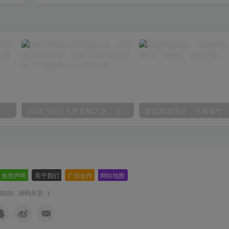
视频号囗播视频直播玩法，单日收入5000+，批量操作不封号【揭秘】
2024万相台无界觉醒之旅，全新的万相台无界，让你对万相台无界有一个全面的认知
免责声明
-
关于我们
-
广告合作
-
网站地图
 2025 ·
源码天堂--1