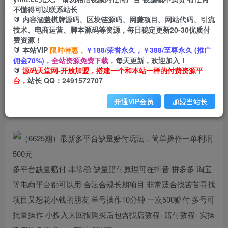
不懂得可以联系站长
🔰 内容涵盖棋牌源码、区块链源码、网赚项目、网站代码、引流
首页
创业课程
会员专属
正文
技术、电商运营、脚本源码等资源，每日稳定更新20-30优质付
费资源！
（6625期）最新多平台缺量赔付玩法，简单操作
🔰 本站VIP
限时特惠，
￥188/荣誉永久，￥388/至尊永久 (推广
佣金70%)，
全站资源免费下载，
每天更新，欢迎加入！
一单利润500元
🔰
源码天堂网-开放加盟，搭建一个和本站一样的付费资源平
台，
站长 QQ：2491572707
小码
关注
私信
2年前发布
开通VIP会员
加盟当站长
1411
189
多平台缺量赔付 非常稳 缺量赔付原理可在抖音 拼多多 淘宝
等电商平台都可以用 合法合规长期项目 非常适合找苦苦寻找
项目又想花小钱的朋友 单号操作10分钟 一次500赔付 多号可
批量操作 小投入大回报购买后包含找店教程+赔付教程+实操