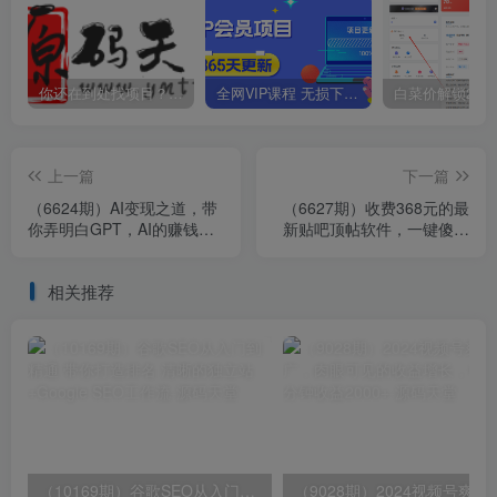
你还在到处找项目？还在当韭菜？我靠卖项目一个月收入5万+，曾经我也是个失败者。
全网VIP课程 无损下载~
上一篇
下一篇
（6624期）AI变现之道，带
（6627期）收费368元的最
你弄明白GPT，AI的赚钱方
新贴吧顶帖软件，一键傻瓜
法
式使用【顶帖脚本+使用教
程】
相关推荐
（10169期）谷歌SEO从入门到精通 带你打造排名 清晰的独立站+Google SEO工作流
（9028期）2024视频号爽剧推广，肉