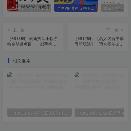
你还在到处找项目？还在当韭菜？我靠卖项目一个月收入5万+，曾经我也是个失败者。
全网VIP课程 无损下载~
上一篇
下一篇
（6613期）最新抖音小程序
（6612期）【名人名言书单
撸金躺赚项目，一部手机每
号新玩法】，适合零基础的
天半小时，单个作品变现
新手小白，一部手机即可制
1300+
作，轻松日入300+
相关推荐
（10169期）谷歌SEO从入门到精通 带你打造排名 清晰的独立站+Google SEO工作流
（9028期）2024视频号爽剧推广，肉