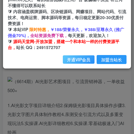
不懂得可以联系站长
🔰 内容涵盖棋牌源码、区块链源码、网赚项目、网站代码、引流
首页
创业课程
会员专属
正文
技术、电商运营、脚本源码等资源，每日稳定更新20-30优质付
费资源！
（6614期）AI光影艺术图项目，引流营销神器，
🔰 本站VIP
限时特惠，
￥188/荣誉永久，￥388/至尊永久 (推广
佣金70%)，
全站资源免费下载，
每天更新，欢迎加入！
一单收益500+
🔰
源码天堂网-开放加盟，搭建一个和本站一样的付费资源平
台，
站长 QQ：2491572707
小码
关注
私信
2年前发布
开通VIP会员
加盟当站长
1755
127
1.AI光影文字项目详细介绍2.保姆级光影项目具体操作步骤3.
光影文字图片具体制作教程4.亲测安全引流方式以及多重变
现玩法5.实操课.AI光影详细教程6.实操课.零基础极速入门AI
绘画