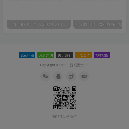
（10169期）谷歌SEO从入门到精通 带你打造排名 清晰的独立站+Google SEO工作流
（9028期）2024视频号爽剧推广，肉
友链申请
-
免责声明
-
关于我们
-
广告合作
-
网站地图
Copyright © 2025 ·
源码天堂--1
扫码加站长微信