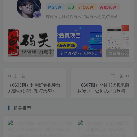
2.3W+
0
560W+
8586W+
有时候，只能靠自己书写自己的美好结局
你还在到处找项目？还在当韭菜？我靠卖项目一个月收入5万+，曾经我也是个失败者。
全网VIP课程 无损下载~
上一篇
下一篇
（6603期）利用好看视频做
（6607期）小红书虚拟电商
关键词矩阵引流 每天50+精
从0到1，让你从小白到精英
准粉丝 转化超高收入超稳
（20节实操课程）
相关推荐