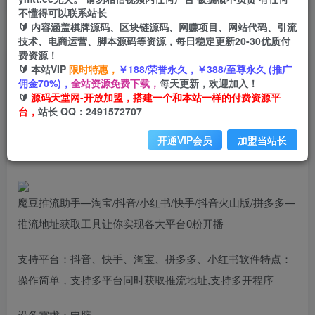
不懂得可以联系站长
🔰 内容涵盖棋牌源码、区块链源码、网赚项目、网站代码、引流
首页
创业课程
会员专属
正文
技术、电商运营、脚本源码等资源，每日稳定更新20-30优质付
费资源！
（6605期）外面收费888的魔豆推流助手—让你实
🔰 本站VIP
限时特惠，
￥188/荣誉永久，￥388/至尊永久 (推广
佣金70%)，
全站资源免费下载，
每天更新，欢迎加入！
现各大平台0粉开播【永久脚本+详细教程
🔰
源码天堂网-开放加盟，搭建一个和本站一样的付费资源平
台，
站长 QQ：2491572707
小码
关注
私信
2年前发布
开通VIP会员
加盟当站长
1384
95
魔豆推流助手—淘宝/抖音/小红书/快手/抖音火山版/拼多多—
推流地址获取工具让你实现各大平台0粉开播
支持平台：抖音、快手、淘宝、拼多多、小红书软件特点：
操作简单，支持多平台同时获取推流地址,支持多开程序
设备需求：电脑