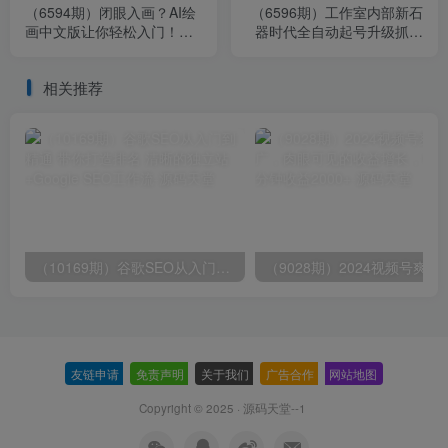
（6594期）闭眼入画？AI绘
（6596期）工作室内部新石
画中文版让你轻松入门！小
器时代全自动起号升级抓宠
白也能10秒一键出图，轻松
物打金群控，单窗口一天
月入过万
10+
相关推荐
（10169期）谷歌SEO从入门到精通 带你打造排名 清晰的独立站+Google SEO工作流
（9028期）2024视频号爽剧推广，肉
友链申请
-
免责声明
-
关于我们
-
广告合作
-
网站地图
Copyright © 2025 ·
源码天堂--1