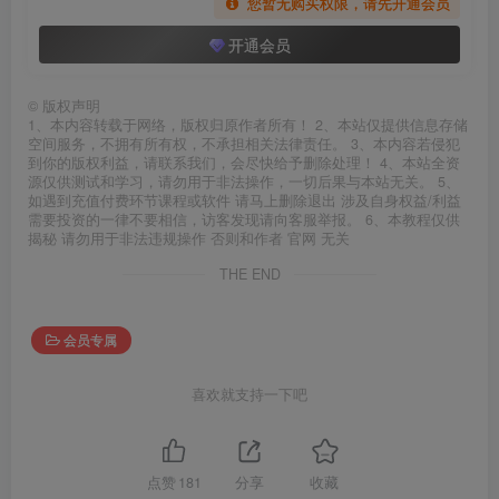
您暂无购买权限，请先开通会员
开通会员
©
版权声明
1、本内容转载于网络，版权归原作者所有！ 2、本站仅提供信息存储
空间服务，不拥有所有权，不承担相关法律责任。 3、本内容若侵犯
到你的版权利益，请联系我们，会尽快给予删除处理！ 4、本站全资
源仅供测试和学习，请勿用于非法操作，一切后果与本站无关。 5、
如遇到充值付费环节课程或软件 请马上删除退出 涉及自身权益/利益
需要投资的一律不要相信，访客发现请向客服举报。 6、本教程仅供
揭秘 请勿用于非法违规操作 否则和作者 官网 无关
THE END
会员专属
喜欢就支持一下吧
点赞
181
分享
收藏