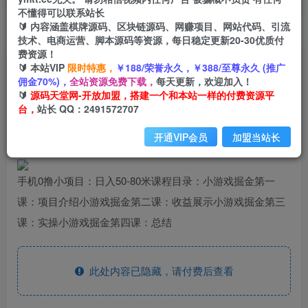
不懂得可以联系站长
🔰 内容涵盖棋牌源码、区块链源码、网赚项目、网站代码、引流
首页
创业课程
会员专属
正文
技术、电商运营、脚本源码等资源，每日稳定更新20-30优质付
费资源！
（6592期）手机0撸小项目：日入50-80米
🔰 本站VIP
限时特惠，
￥188/荣誉永久，￥388/至尊永久 (推广
佣金70%)，
全站资源免费下载，
每天更新，欢迎加入！
小码
🔰
源码天堂网-开放加盟，搭建一个和本站一样的付费资源平
关注
私信
2年前发布
台，
站长 QQ：2491572707
1635
181
开通VIP会员
加盟当站长
手机0撸小项目：日入50-80米课程目录：小游戏掘金第一
课：项目介绍小游戏掘金第二课：收益展示小游戏掘金第三
课：实操小游戏掘金第四课：总结
此处内容已隐藏，请付费后查看