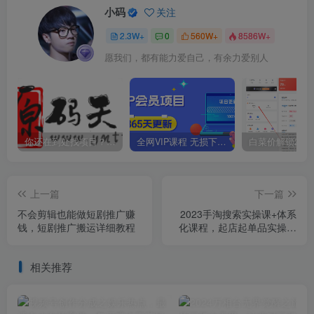
小码
关注
2.3W+
0
560W+
8586W+
愿我们，都有能力爱自己，有余力爱别人
你还在到处找项目？还在当韭菜？我靠卖项目一个月收入5万+，曾经我也是个失败者。
全网VIP课程 无损下载~
上一篇
下一篇
不会剪辑也能做短剧推广赚
2023手淘搜索实操课+体系
钱，短剧推广搬运详细教程
化课程，​起店起单品实操视
频课程
相关推荐