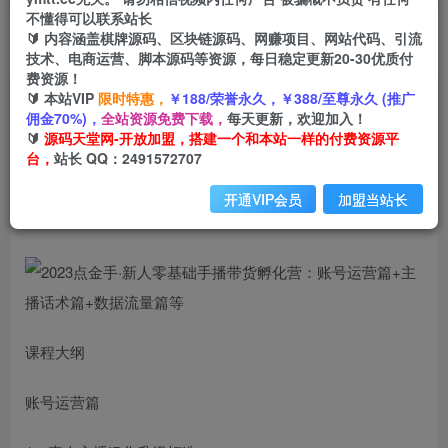
不懂得可以联系站长
🔰 内容涵盖棋牌源码、区块链源码、网赚项目、网站代码、引流
首页
创业课程
会员免费
正文
技术、电商运营、脚本源码等资源，每日稳定更新20-30优质付
费资源！
2023点金手·新人零基础手播带货孵化营：账号运
🔰 本站VIP
限时特惠，
￥188/荣誉永久，￥388/至尊永久 (推广
佣金70%)，
全站资源免费下载，
每天更新，欢迎加入！
营篇+主播话术篇+数据流量篇等
🔰
源码天堂网-开放加盟，搭建一个和本站一样的付费资源平
台，
站长 QQ：2491572707
小码
关注
私信
2年前发布
开通VIP会员
加盟当站长
648
188
课程大纲
账号运营篇