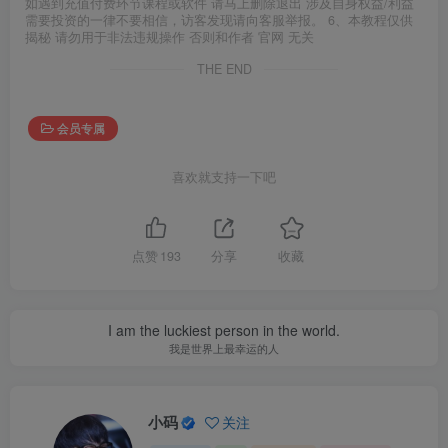
如遇到充值付费环节课程或软件 请马上删除退出 涉及自身权益/利益
需要投资的一律不要相信，访客发现请向客服举报。 6、本教程仅供
揭秘 请勿用于非法违规操作 否则和作者 官网 无关
THE END
会员专属
喜欢就支持一下吧
点赞
193
分享
收藏
I am the luckiest person in the world.
我是世界上最幸运的人
小码
关注