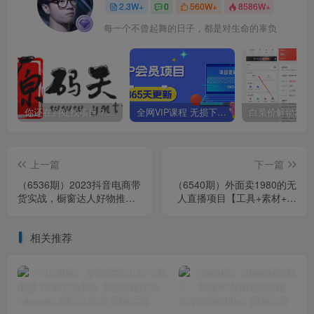
2.3W+
0
560W+
8586W+
每一个不曾起舞的日子，都是对生命的辜负
你还在到处找项目？还在当韭菜？我靠卖项目一个月收入5万+，曾经我也是个失败者。
全网VIP课程 无损下载~
上一篇
下一篇
（6536期）2023抖音电商带
（6540期）外面卖1980的无
货实战，橱窗达人好物推
人直播项目【工具+素材+教
荐，实操小店随心推（80节
程】日赚500+
完整）
相关推荐