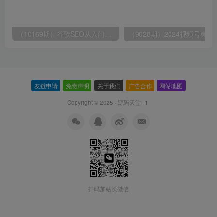
（10169期）谷歌SEO从入门到精通 带你打造排名 清晰的独立站+Google SEO工作流
（9028期）2024视频号爽剧推广，肉
友链申请
-
免责声明
-
关于我们
-
广告合作
-
网站地图
Copyright © 2025 ·
源码天堂--1
扫码加站长微信