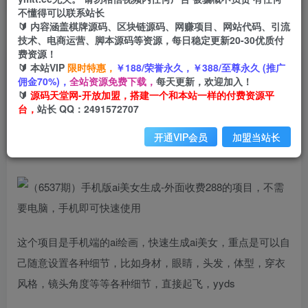
不懂得可以联系站长
🔰 内容涵盖棋牌源码、区块链源码、网赚项目、网站代码、引流
首页
创业课程
会员专属
正文
技术、电商运营、脚本源码等资源，每日稳定更新20-30优质付
费资源！
（6537期）手机版ai美女生成-外面收费288的项
🔰 本站VIP
限时特惠，
￥188/荣誉永久，￥388/至尊永久 (推广
佣金70%)，
全站资源免费下载，
每天更新，欢迎加入！
目，不需要电脑，手机即可快速使用
🔰
源码天堂网-开放加盟，搭建一个和本站一样的付费资源平
台，
站长 QQ：2491572707
小码
关注
私信
2年前发布
开通VIP会员
加盟当站长
923
193
这个项目是手机端的ai绘画，快速生成ai美女，重点是可以自
己随意设置各种细节，比如身材，眼睛，头发，体型，穿衣
风格，镜头角度等等各种细节，直接起飞，yyds