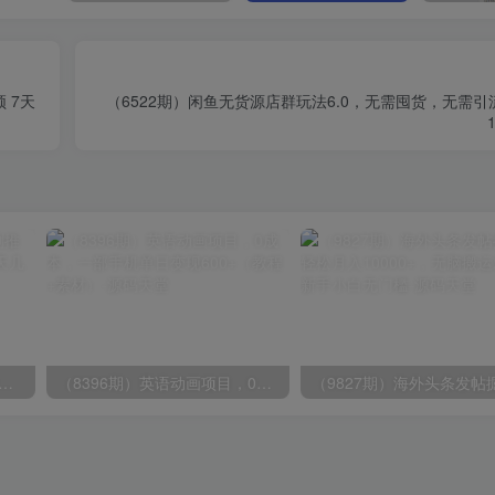
 7天
（6522期）闲鱼无货源店群玩法6.0，无需囤货，无需
期）2024视频号爽剧推广，肉眼可见的收益增长，每天几分钟收益2000+
（8396期）英语动画项目，0成本，一部手机单日变现600+（教程+素材）