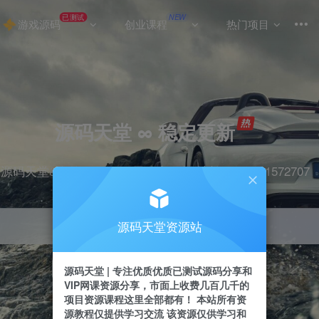
已测试
NEW
游戏源码
创业课程
热门项目
源码天堂 ∞ 稳定更新
源码天堂&实战项目&365天稳定更新 站长qq：2491572707
源码天堂资源站
引流
抖音
挂机
直播
快手
小红书
源码天堂 | 专注优质优质已测试源码分享和
VIP网课资源分享，市面上收费几百几千的
项目资源课程这里全部都有！ 本站所有资
源教程仅提供学习交流 该资源仅供学习和