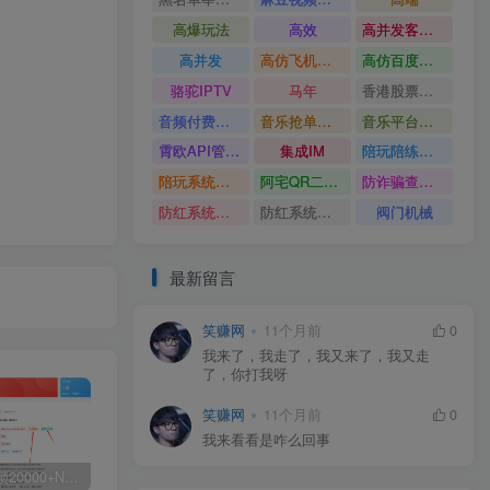
高爆玩法
高效
高并发客服系统
高并发
高仿飞机源码
高仿百度网盘UI
骆驼IPTV
马年
香港股票系统源码
音频付费订阅系统
音乐抢单系统
音乐平台源码
霄欧API管理系统
集成IM
陪玩陪练平台
陪玩系统源码
阿宅QR二维码生成
防诈骗查询系统
防红系统源码
防红系统最新版
阀门机械
最新留言
笑赚网
11个月前
0
我来了，我走了，我又来了，我又走
了，你打我呀
笑赚网
11个月前
0
我来看看是咋么回事
白菜价解锁20000+N个赚钱机会，加入源码天堂会员，全站资源免费学习。
加盟源码天堂，搭建同款项目资源站，实现日入2000+
【站长运营资料】无水印课程资源