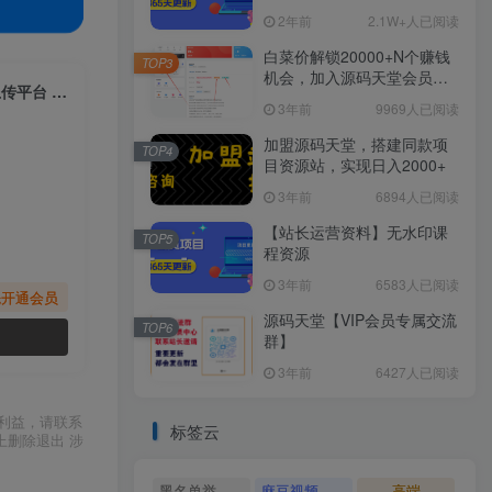
2年前
2.1W+人已阅读
白菜价解锁20000+N个赚钱
TOP3
机会，加入源码天堂会员，
（6519期）10分钟学会Ai技术，表情包最新玩法，每一张都是原创 无脑上传平台 日入300+
全站资源免费学习。
3年前
9969人已阅读
加盟源码天堂，搭建同款项
TOP4
目资源站，实现日入2000+
3年前
6894人已阅读
【站长运营资料】无水印课
TOP5
程资源
3年前
6583人已阅读
先开通会员
源码天堂【VIP会员专属交流
TOP6
群】
3年前
6427人已阅读
利益，请联系
标签云
上删除退出 涉
黑名单举报系统源码
麻豆视频源码
高端