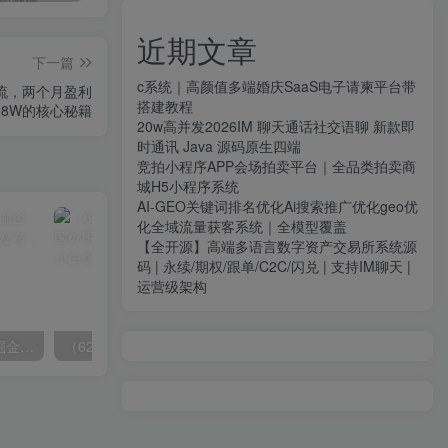
近期文章
下一篇
c系统｜高颜值多端婚庆SaaS电子请柬平台带
引流，两个月盈利
搭建教程
18W的核心秘籍
20w高并发2026IM 聊天通话社交语聊 新款即
时通讯 Java 源码原生四端
竞拍小程序APP会场拍卖平台｜全品类拍卖商
城H5小程序系统
AI-GEO关键词排名优化Ai搜索推广优化geo优
化全域流量获客系统｜全模型覆盖
【全开源】高端多语言数字资产交易所系统源
码 | 永续/期权/跟单/C2C/闪兑 | 支持IM聊天 |
运营级架构
（9827期）海外头条发帖掘金，轻松月入10000+，无脑搬运发布，新手小白无门槛
（6271期）批量注册邮箱，支持国外国内邮箱，无风控，效率高，小白保姆级教程