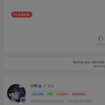
会员专属
点赞
4
Seeing your adorable 
看见你可
小码
关注
2.3W+
0
560W+
8586W+
如果我们相信明天会更好，今天就能承受艰辛