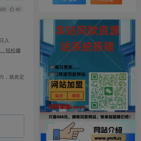
320
40
日入
包，轻松赚
力，就肯定