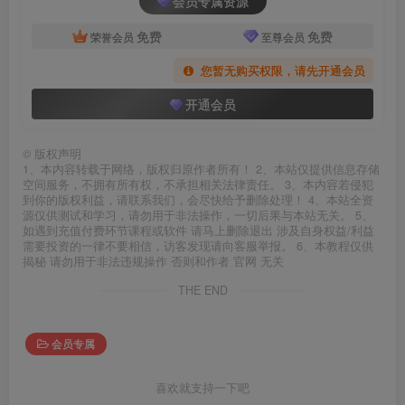
会员专属资源
免费
免费
荣誉会员
至尊会员
您暂无购买权限，请先开通会员
开通会员
©
版权声明
1、本内容转载于网络，版权归原作者所有！ 2、本站仅提供信息存储
空间服务，不拥有所有权，不承担相关法律责任。 3、本内容若侵犯
到你的版权利益，请联系我们，会尽快给予删除处理！ 4、本站全资
源仅供测试和学习，请勿用于非法操作，一切后果与本站无关。 5、
如遇到充值付费环节课程或软件 请马上删除退出 涉及自身权益/利益
需要投资的一律不要相信，访客发现请向客服举报。 6、本教程仅供
揭秘 请勿用于非法违规操作 否则和作者 官网 无关
THE END
会员专属
喜欢就支持一下吧