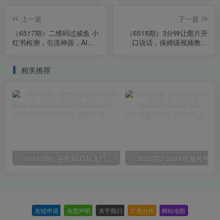
上一篇
下一篇
（6517期）二维码过咸鱼 小
（6518期）3分钟让图片开
红书检测，引流神器，AI二
口说话，保姆级视频教程
维码，自媒体引流过审
（附免费制作工具）
相关推荐
（10169期）谷歌SEO从入门到精通 带你打造排名 清晰的独立站+Google SEO工作流
（9028期）2024视频号爽剧推广，肉
友链申请
-
免责声明
-
关于我们
-
广告合作
-
网站地图