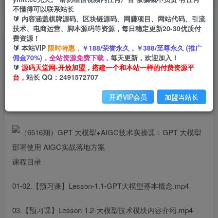
不懂得可以联系站长
🔰 内容涵盖棋牌源码、区块链源码、网赚项目、网站代码、引流
首页
创业课程
会员专属
正文
技术、电商运营、脚本源码等资源，每日稳定更新20-30优质付
费资源！
（6516期）GPT 大模型+AIGC技术实操课：GPT
🔰 本站VIP
限时特惠，
￥188/荣誉永久，￥388/至尊永久 (推广
佣金70%)，
全站资源免费下载，
每天更新，欢迎加入！
大模型部署使用 AIGC实战落地方案
🔰
源码天堂网-开放加盟，搭建一个和本站一样的付费资源平
台，
站长 QQ：2491572707
小码
关注
私信
2年前发布
开通VIP会员
加盟当站长
1249
206
课程目录
01-02.【预习课】Lesson-1.1-GPT大模型基本概念.mp4
03.【预习课】Lesson-1.2-大模型技术模块内容介绍.mp4