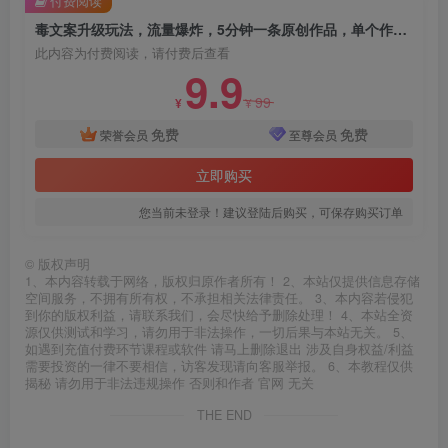
付费阅读
毒文案升级玩法，流量爆炸，5分钟一条原创作品，单个作品变现500+
此内容为付费阅读，请付费后查看
9.9
99
¥
¥
免费
免费
荣誉会员
至尊会员
立即购买
您当前未登录！建议登陆后购买，可保存购买订单
©
版权声明
1、本内容转载于网络，版权归原作者所有！ 2、本站仅提供信息存储
空间服务，不拥有所有权，不承担相关法律责任。 3、本内容若侵犯
到你的版权利益，请联系我们，会尽快给予删除处理！ 4、本站全资
源仅供测试和学习，请勿用于非法操作，一切后果与本站无关。 5、
如遇到充值付费环节课程或软件 请马上删除退出 涉及自身权益/利益
需要投资的一律不要相信，访客发现请向客服举报。 6、本教程仅供
揭秘 请勿用于非法违规操作 否则和作者 官网 无关
THE END