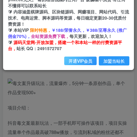
不懂得可以联系站长
🔰 内容涵盖棋牌源码、区块链源码、网赚项目、网站代码、引流
首页
创业课程
会员免费
正文
技术、电商运营、脚本源码等资源，每日稳定更新20-30优质付
费资源！
毒文案升级玩法，流量爆炸，5分钟一条原创作
🔰 本站VIP
限时特惠，
￥188/荣誉永久，￥388/至尊永久 (推广
佣金70%)，
全站资源免费下载，
每天更新，欢迎加入！
品，单个作品变现500+
🔰
源码天堂网-开放加盟，搭建一个和本站一样的付费资源平
台，
站长 QQ：2491572707
小码
关注
私信
2年前发布
开通VIP会员
加盟当站长
2779
140
项目介绍：
抖音毒文案最新玩法，一部手机即可操作该项目，项目实操
流量单个作品最高破788w播放，引流到私域的粉丝还都不