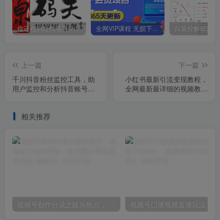
你还在到处找项目？还在当韭菜？我靠卖项目一个月收入5万+，曾经我也是个失败者。
全网VIP课程 无损下载~
上一篇
下一篇
千川抖音粉丝监控工具，助
小红书最新引流变现教程，
用户监控和分析抖音账号粉
全网最新最详细的视频教程
丝变化的工具【永久脚本+使
以及素材
用教程】
相关推荐
视频号创作分成之娱乐热点，最适合小白的赛道，每天赚点零花钱没问题【揭秘】
视频