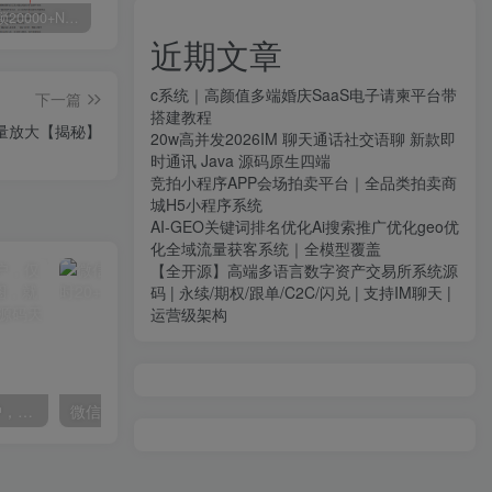
白菜价解锁20000+N个赚钱机会，加入源码天堂会员，全站资源免费学习。
加盟源码天堂，搭建同款项目资源站，实现日入2000+
【站长运营资料】无水印课程资源
近期文章
c系统｜高颜值多端婚庆SaaS电子请柬平台带
下一篇
搭建教程
批量放大【揭秘】
20w高并发2026IM 聊天通话社交语聊 新款即
时通讯 Java 源码原生四端
竞拍小程序APP会场拍卖平台｜全品类拍卖商
城H5小程序系统
AI-GEO关键词排名优化Ai搜索推广优化geo优
化全域流量获客系统｜全模型覆盖
【全开源】高端多语言数字资产交易所系统源
码 | 永续/期权/跟单/C2C/闪兑 | 支持IM聊天 |
运营级架构
线上减肥训练营，足不出户，仅靠拉几个社群，发几条朋友圈，就可以月实现入五位【揭秘】
微信阅读项目，无脑操作，一小时20+【揭秘】