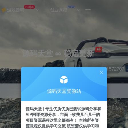
已测试
NEW
游戏源码
创业课程
源码天堂 ∞ 稳定更新
源码天堂&实战项目&365天稳定更新 站长qq：2491572707
源码天堂资源站
引流
抖音
挂机
直播
快手
小红书
源码天堂 | 专注优质优质已测试源码分享和
VIP网课资源分享，市面上收费几百几千的
项目资源课程这里全部都有！ 本站所有资
源教程仅提供学习交流 该资源仅供学习和