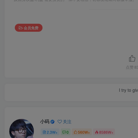
会员免费
点赞
8
I try to g
小码
关注
2.3W+
0
560W+
8586W+