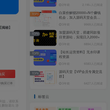
2年前
2.1W+人已阅读
白菜价解锁20000+N个赚钱
TOP3
机会，加入源码天堂会员，
全站资源免费学习。
3年前
9969人已阅读
【揭秘】
加盟源码天堂，搭建同款项
TOP4
目资源站，实现日入2000+
3年前
6894人已阅读
【站长运营资料】无水印课
TOP5
程资源
3年前
6583人已阅读
源码天堂【VIP会员专属交流
TOP6
购买
群】
存购买订单
3年前
6427人已阅读
标签云
利益，请联系
上删除退出 涉
黑名单举报系统源码
麻豆视频源码
高端