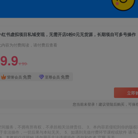
小红书虚拟项目私域变现，无需开店0粉0元无货源，长期项自可多号操作
此内容为付费阅读，请付费后查看
9.9
99
¥
免费
免费
荣誉会员
至尊会员
立即
您当前未登录！建议登陆后购买，可保
空间服务，不拥有所有权，不承担相关法律责任。 3、本内容若侵犯到你的版权
于非法操作，一切后果与本站无关。 5、如遇到充值付费环节课程或软件 请马
6、本教程仅供揭秘 请勿用于非法违规操作 否则和作者 官网 无关