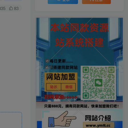
835
83