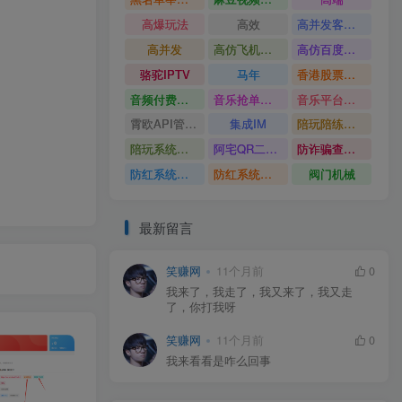
高爆玩法
高效
高并发客服系统
高并发
高仿飞机源码
高仿百度网盘UI
骆驼IPTV
马年
香港股票系统源码
音频付费订阅系统
音乐抢单系统
音乐平台源码
霄欧API管理系统
集成IM
陪玩陪练平台
陪玩系统源码
阿宅QR二维码生成
防诈骗查询系统
防红系统源码
防红系统最新版
阀门机械
最新留言
笑赚网
11个月前
0
我来了，我走了，我又来了，我又走
了，你打我呀
笑赚网
11个月前
0
我来看看是咋么回事