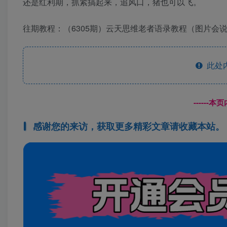
还是红利期，抓紧搞起来，追风口，猪也可以飞。
往期教程：（6305期）云天思维老者语录教程（图片会
此处
------
感谢您的来访，获取更多精彩文章请收藏本站。