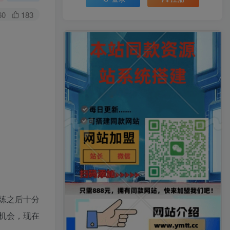
60
183
练之后十分
机会，现在