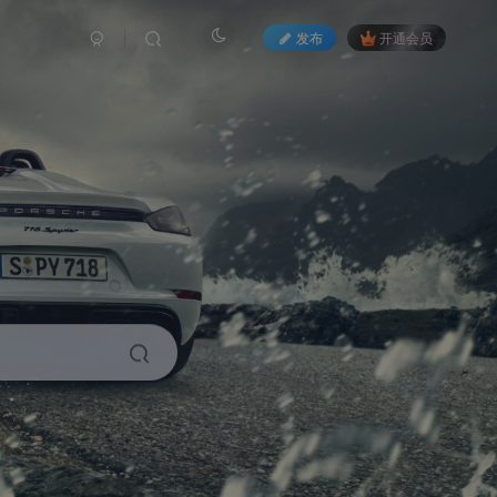
发布
开通会员