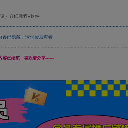
说话）详细教程+软件
内容已隐藏，请付费后查看
本页内容已结束，喜欢请分享------