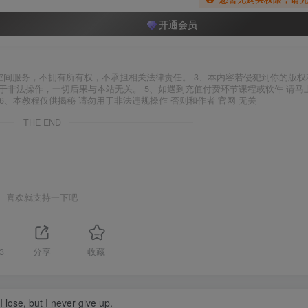
开通会员
空间服务，不拥有所有权，不承担相关法律责任。 3、本内容若侵犯到你的版权
于非法操作，一切后果与本站无关。 5、如遇到充值付费环节课程或软件 请马
6、本教程仅供揭秘 请勿用于非法违规操作 否则和作者 官网 无关
THE END
喜欢就支持一下吧
3
分享
收藏
 I lose, but I never give up.