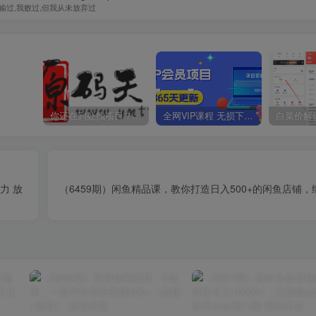
输过,我败过,但我从未放弃过
你还在到处找项目？还在当韭菜？我靠卖项目一个月收入5万+，曾经我也是个失败者。
全网VIP课程 无损下载~
力 放
（6459期）闲鱼精品课，教你打造日入500+的闲鱼店铺