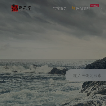
已测试
网站首页
网站源码
输入关键词搜索