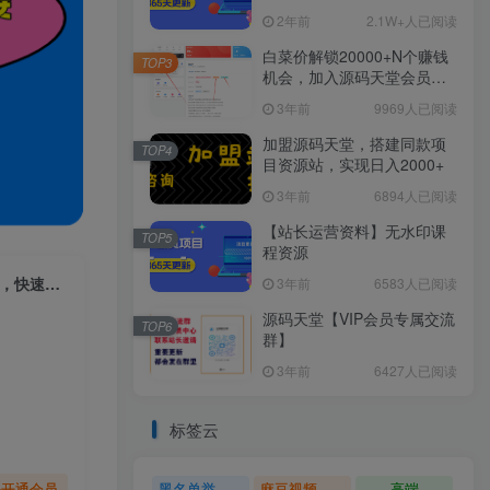
2年前
2.1W+人已阅读
白菜价解锁20000+N个赚钱
TOP3
机会，加入源码天堂会员，
全站资源免费学习。
3年前
9969人已阅读
加盟源码天堂，搭建同款项
TOP4
目资源站，实现日入2000+
3年前
6894人已阅读
【站长运营资料】无水印课
TOP5
程资源
（6457期）小和尚、老者图片会说话 项目升级版，简单利用图片制作视频，快速起号
3年前
6583人已阅读
源码天堂【VIP会员专属交流
TOP6
群】
3年前
6427人已阅读
标签云
黑名单举报系统源码
麻豆视频源码
高端
先开通会员