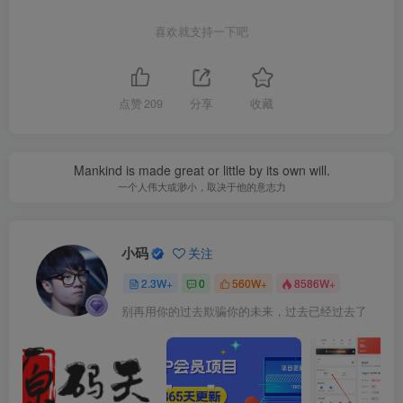
喜欢就支持一下吧
点赞
209
分享
收藏
Mankind is made great or little by its own will.
一个人伟大或渺小，取决于他的意志力
小码
关注
2.3W+
0
560W+
8586W+
别再用你的过去欺骗你的未来，过去已经过去了