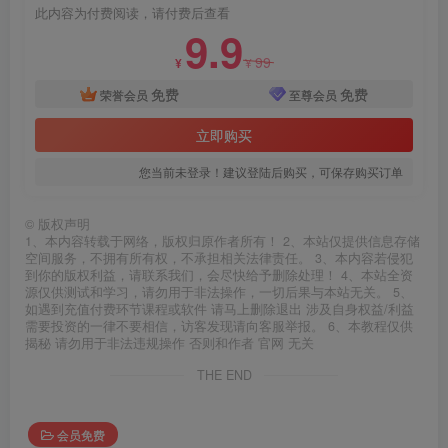
此内容为付费阅读，请付费后查看
9.9
99
¥
¥
免费
免费
荣誉会员
至尊会员
立即购买
您当前未登录！建议登陆后购买，可保存购买订单
©
版权声明
1、本内容转载于网络，版权归原作者所有！ 2、本站仅提供信息存储
空间服务，不拥有所有权，不承担相关法律责任。 3、本内容若侵犯
到你的版权利益，请联系我们，会尽快给予删除处理！ 4、本站全资
源仅供测试和学习，请勿用于非法操作，一切后果与本站无关。 5、
如遇到充值付费环节课程或软件 请马上删除退出 涉及自身权益/利益
需要投资的一律不要相信，访客发现请向客服举报。 6、本教程仅供
揭秘 请勿用于非法违规操作 否则和作者 官网 无关
THE END
会员免费