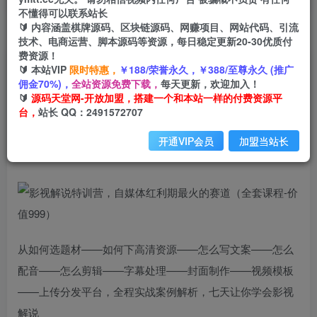
不懂得可以联系站长
🔰 内容涵盖棋牌源码、区块链源码、网赚项目、网站代码、引流
首页
创业课程
会员免费
正文
技术、电商运营、脚本源码等资源，每日稳定更新20-30优质付
费资源！
影视解说特训营，自媒体红利期最火的赛道（全套
🔰 本站VIP
限时特惠，
￥188/荣誉永久，￥388/至尊永久 (推广
佣金70%)，
全站资源免费下载，
每天更新，欢迎加入！
课程-价值999）
🔰
源码天堂网-开放加盟，搭建一个和本站一样的付费资源平
台，
站长 QQ：2491572707
小码
关注
私信
2年前发布
开通VIP会员
加盟当站长
3178
209
从如何选题材——如何下高清资源——怎么写文案——怎么
配音——怎么剪辑——字幕处理——封面制作——视频模板
——上传分发平台，全程实战案例解析，七天让你学会影视
解说