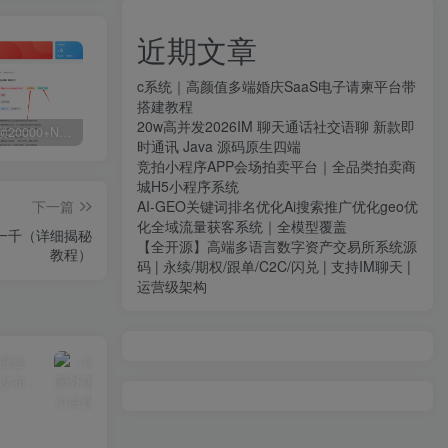
近期文章
c系统｜高颜值多端婚庆SaaS电子请柬平台带
搭建教程
20w高并发2026IM 聊天通话社交语聊 新款即
白菜价解锁20000+N个赚钱机会，加入源码天堂会员，全站资源免费学习。
加盟源码天堂，搭建同款项目资源站，实现日入2000+
【站长运营资料】无水印课程资源
时通讯 Java 源码原生四端
竞拍小程序APP会场拍卖平台｜全品类拍卖商
城H5小程序系统
下一篇
AI-GEO关键词排名优化Ai搜索推广优化geo优
化全域流量获客系统｜全模型覆盖
一千（详细揭秘
【全开源】高端多语言数字资产交易所系统源
教程）
码 | 永续/期权/跟单/C2C/闪兑 | 支持IM聊天 |
运营级架构