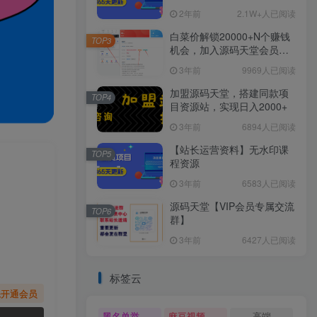
2年前
2.1W+人已阅读
白菜价解锁20000+N个赚钱
TOP3
机会，加入源码天堂会员，
全站资源免费学习。
3年前
9969人已阅读
加盟源码天堂，搭建同款项
TOP4
目资源站，实现日入2000+
3年前
6894人已阅读
【站长运营资料】无水印课
TOP5
程资源
3年前
6583人已阅读
源码天堂【VIP会员专属交流
TOP6
群】
3年前
6427人已阅读
标签云
先开通会员
黑名单举报系统源码
麻豆视频源码
高端