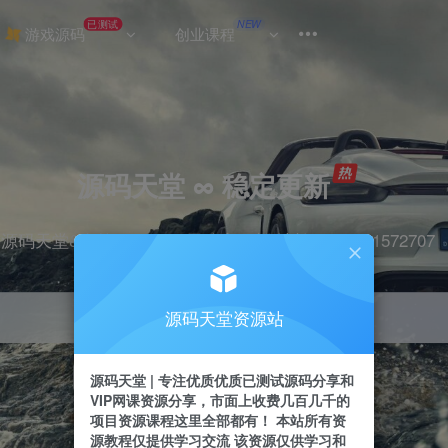
已测试
NEW
游戏源码
创业课程
源码天堂 ∞ 稳定更新
源码天堂&实战项目&365天稳定更新 站长qq：2491572707
源码天堂资源站
引流
抖音
挂机
直播
快手
小红书
源码天堂 | 专注优质优质已测试源码分享和
VIP网课资源分享，市面上收费几百几千的
项目资源课程这里全部都有！ 本站所有资
源教程仅提供学习交流 该资源仅供学习和