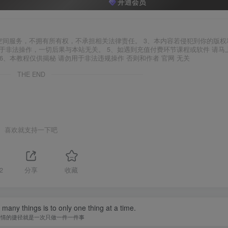
开通会员
空间服务，不拥有所有权，不承担相关法律责任。 3、本内容若侵犯到你的版权
于非法操作，一切后果与本站无关。 5、如遇到充值付费环节课程或软件 请马
6、本教程仅供揭秘 请勿用于非法违规操作 否则和作者 官网 无关
THE END
喜欢就支持一下吧
2
分享
收藏
many things is to only one thing at a time.
事情的捷径就是一次只做一件一件事