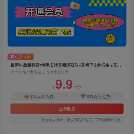
付费阅读
最新电脑版抖音/快手/B站直播源获取+直播间实时录制+直播转播软件【全套软件+详细教程】
此内容为付费阅读，请付费后查看
9.9
99
¥
¥
免费
免费
荣誉会员
至尊会员
立即购买
您当前未登录！建议登陆后购买，可保存购买订单