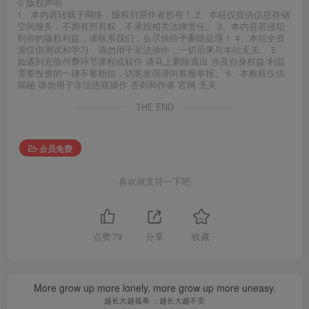
©
版权声明
1、本内容转载于网络，版权归原作者所有！ 2、本站仅提供信息存储
空间服务，不拥有所有权，不承担相关法律责任。 3、本内容若侵犯
到你的版权利益，请联系我们，会尽快给予删除处理！ 4、本站全资
源仅供测试和学习，请勿用于非法操作，一切后果与本站无关。 5、
如遇到充值付费环节课程或软件 请马上删除退出 涉及自身权益/利益
需要投资的一律不要相信，访客发现请向客服举报。 6、本教程仅供
揭秘 请勿用于非法违规操作 否则和作者 官网 无关
THE END
会员免费
喜欢就支持一下吧
点赞
79
分享
收藏
More grow up more lonely, more grow up more uneasy.
越长大越孤单 ，越长大越不安