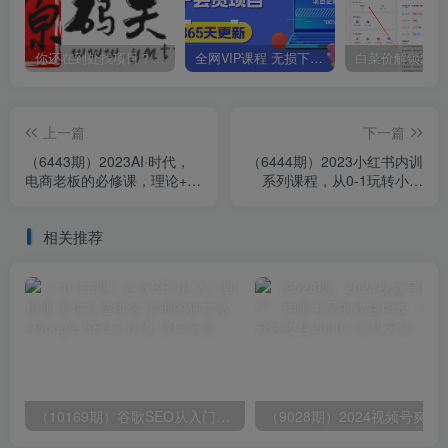
你还在到处找项目？还在当韭菜？我靠卖项目一个月收入5万+，曾经我也是个失败者。
全网VIP课程 无损下载~
上一篇
下一篇
（6443期）2023AI·时代，
（6444期）2023小红书内训
电商老板的必修课，理论+实
系列课程，从0-1玩转小红
操+工具，驱动电商销售转化
书，开启全新赚钱模式
相关推荐
（10169期）谷歌SEO从入门到精通 带你打造排名 清晰的独立站+Google SEO工作流
（9028期）2024视频号爽剧推广，肉