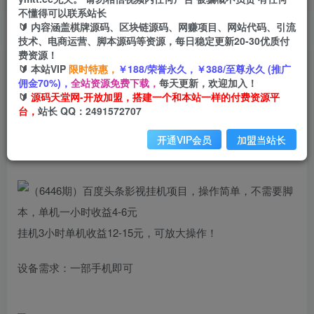
不懂得可以联系站长
🔰 内容涵盖棋牌源码、区块链源码、网赚项目、网站代码、引流
首页
创业课程
会员专属
正文
技术、电商运营、脚本源码等资源，每日稳定更新20-30优质付
费资源！
（6446期）百度头条影视挂机项目，操作简单，
🔰 本站VIP
限时特惠，
￥188/荣誉永久，￥388/至尊永久 (推广
佣金70%)，
全站资源免费下载，
每天更新，欢迎加入！
不需要脚本，单机一小时收益4-6元
🔰
源码天堂网-开放加盟，搭建一个和本站一样的付费资源平
台，
站长 QQ：2491572707
小码
关注
私信
2年前发布
开通VIP会员
加盟当站长
1653
187
挂机3小时单机收益12-15元，可放大操作！
设备需求：一部手机即可