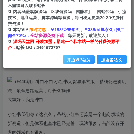
不懂得可以联系站长
🔰 内容涵盖棋牌源码、区块链源码、网赚项目、网站代码、引流
首页
创业课程
会员专属
正文
技术、电商运营、脚本源码等资源，每日稳定更新20-30优质付
费资源！
（6440期）绅白不白·小红书无货源第六版，精细
🔰 本站VIP
限时特惠，
￥188/荣誉永久，￥388/至尊永久 (推广
佣金70%)，
全站资源免费下载，
每天更新，欢迎加入！
化进阶玩法，最全思路运营，可长久操作
🔰
源码天堂网-开放加盟，搭建一个和本站一样的付费资源平
台，
站长 QQ：2491572707
小码
关注
私信
2年前发布
开通VIP会员
加盟当站长
1011
218
大家好，我是绅白
小红书我们做了这么久，虽然小红书还算是一个电商领域的
新赛道，但是体系也基本已经完善，玩法很多，当然没有开
发的领域也有很多。