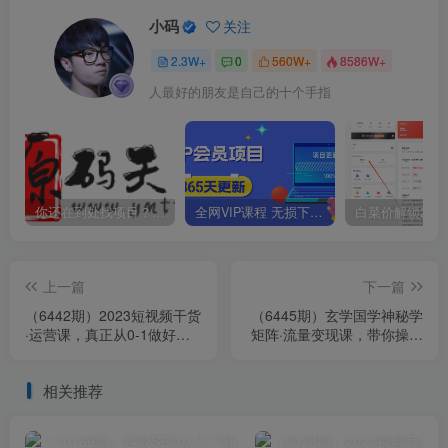
小码
关注
2.3W+
0
560W+
8586W+
人最好的朋友是自己的十个手指
你还在到处找项目？还在当韭菜？我靠卖项目一个月收入5万+，曾经我也是个失败者。
全网VIP课程 无损下载~
上一篇
下一篇
（6442期）2023短视频干货
（6445期）玄学国学神秘学
·运营课，真正从0-1做好短
矩阵·流量变现课，带你操作
视频（30节课）
如何透过强大的矩阵号流量
变现
相关推荐