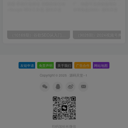
（10169期）谷歌SEO从入门到精通 带你打造排名 清晰的独立站+Google SEO工作流
（9028期）2024视频号爽剧推广，肉
友链申请
-
免责声明
-
关于我们
-
广告合作
-
网站地图
Copyright © 2025 ·
源码天堂--1
扫码加站长微信