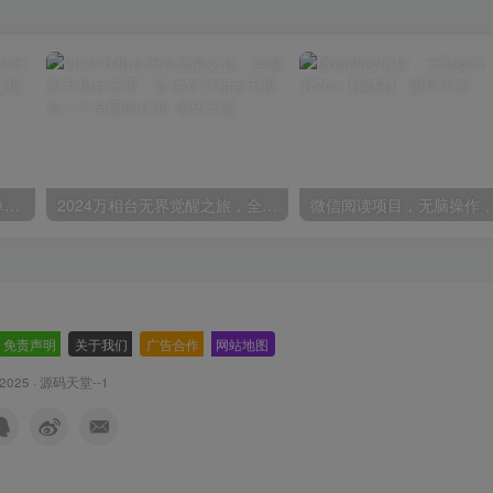
视频号囗播视频直播玩法，单日收入5000+，批量操作不封号【揭秘】
2024万相台无界觉醒之旅，全新的万相台无界，让你对万相台无界有一个全面的认知
免责声明
-
关于我们
-
广告合作
-
网站地图
 2025 ·
源码天堂--1