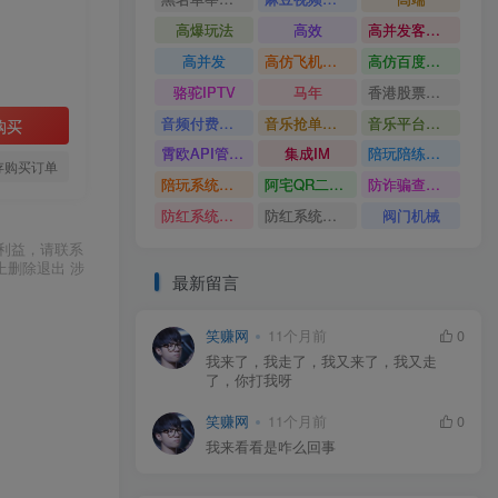
高爆玩法
高效
高并发客服系统
高并发
高仿飞机源码
高仿百度网盘UI
骆驼IPTV
马年
香港股票系统源码
音频付费订阅系统
音乐抢单系统
音乐平台源码
购买
霄欧API管理系统
集成IM
陪玩陪练平台
存购买订单
陪玩系统源码
阿宅QR二维码生成
防诈骗查询系统
防红系统源码
防红系统最新版
阀门机械
利益，请联系
上删除退出 涉
最新留言
笑赚网
11个月前
0
我来了，我走了，我又来了，我又走
了，你打我呀
笑赚网
11个月前
0
我来看看是咋么回事