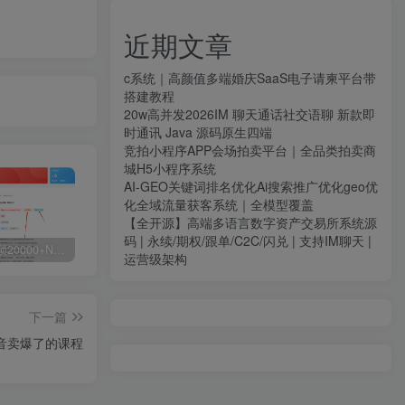
近期文章
c系统｜高颜值多端婚庆SaaS电子请柬平台带
搭建教程
20w高并发2026IM 聊天通话社交语聊 新款即
时通讯 Java 源码原生四端
竞拍小程序APP会场拍卖平台｜全品类拍卖商
城H5小程序系统
AI-GEO关键词排名优化Ai搜索推广优化geo优
化全域流量获客系统｜全模型覆盖
【全开源】高端多语言数字资产交易所系统源
码 | 永续/期权/跟单/C2C/闪兑 | 支持IM聊天 |
白菜价解锁20000+N个赚钱机会，加入源码天堂会员，全站资源免费学习。
加盟源码天堂，搭建同款项目资源站，实现日入2000+
【站长运营资料】无水印课程资源
运营级架构
下一篇
音卖爆了的课程