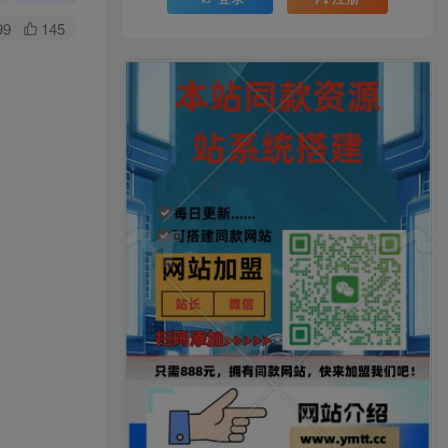
99
145