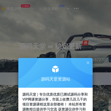
已测试
NEW
游戏源码
创业课程
源码天堂 ∞ 稳定更新
源码天堂&实战项目&365天稳定更新 站长qq：2491572707
源码天堂资源站
引流
抖音
挂机
直播
快手
小红书
源码天堂 | 专注优质优质已测试源码分享和
VIP网课资源分享，市面上收费几百几千的
项目资源课程这里全部都有！ 本站所有资
源教程仅提供学习交流 该资源仅供学习和