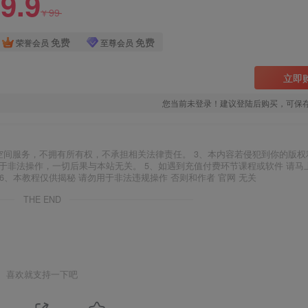
9.9
99
¥
免费
免费
荣誉会员
至尊会员
立即
您当前未登录！建议登陆后购买，可保
空间服务，不拥有所有权，不承担相关法律责任。 3、本内容若侵犯到你的版权
于非法操作，一切后果与本站无关。 5、如遇到充值付费环节课程或软件 请马
6、本教程仅供揭秘 请勿用于非法违规操作 否则和作者 官网 无关
THE END
喜欢就支持一下吧