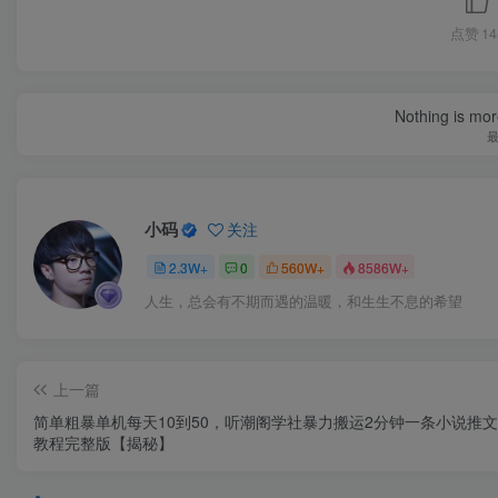
点赞
14
Nothing is more
小码
关注
2.3W+
0
560W+
8586W+
人生，总会有不期而遇的温暖，和生生不息的希望
上一篇
简单粗暴单机每天10到50，听潮阁学社暴力搬运2分钟一条小说推
教程完整版【揭秘】