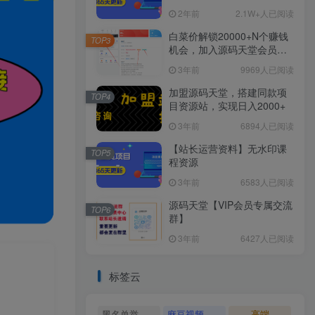
2年前
2.1W+人已阅读
白菜价解锁20000+N个赚钱
TOP3
机会，加入源码天堂会员，
全站资源免费学习。
3年前
9969人已阅读
加盟源码天堂，搭建同款项
TOP4
目资源站，实现日入2000+
3年前
6894人已阅读
【站长运营资料】无水印课
TOP5
程资源
3年前
6583人已阅读
源码天堂【VIP会员专属交流
TOP6
群】
3年前
6427人已阅读
标签云
黑名单举报系统源码
麻豆视频源码
高端