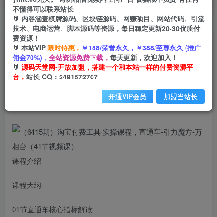
不懂得可以联系站长
🔰 内容涵盖棋牌源码、区块链源码、网赚项目、网站代码、引流
首页
创业课程
会员专属
正文
技术、电商运营、脚本源码等资源，每日稳定更新20-30优质付
费资源！
（6415期）淘宝付费工具·实操课程，直通车-引力
🔰 本站VIP
限时特惠，
￥188/荣誉永久，￥388/至尊永久 (推广
佣金70%)，
全站资源免费下载，
每天更新，欢迎加入！
魔方-万相台（41节视频课）
🔰
源码天堂网-开放加盟，搭建一个和本站一样的付费资源平
台，
站长 QQ：2491572707
小码
关注
私信
2年前发布
开通VIP会员
加盟当站长
661
197
课程介绍
课程大纲
01节直通车核心指标解读