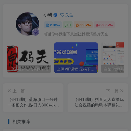
小码
关注
2.3W+
0
560W+
8586W+
感谢你将我推下悬崖让我看清整片天空
你还在到处找项目？还在当韭菜？我靠卖项目一个月收入5万+，曾经我也是个失败者。
全网VIP课程 无损下载~
上一篇
下一篇
（6413期）蓝海项目一分钟
（6418期）抖音无人直播玩
一条图文作品-日入300+小吃
法会说话的狗狗本弹幕礼物
配方项目（附 684G小吃配
互动小游戏（游戏软件+开播
方）
教程）
相关推荐