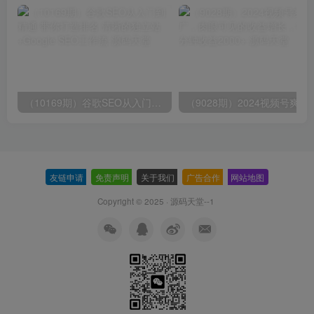
（10169期）谷歌SEO从入门到精通 带你打造排名 清晰的独立站+Google SEO工作流
（9028期）2024视频号爽剧推广，肉
友链申请
-
免责声明
-
关于我们
-
广告合作
-
网站地图
Copyright © 2025 ·
源码天堂--1