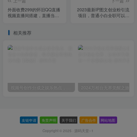
上一篇
下一篇
外面收费299的怀旧QQ直播
2023最新IP图文创业粉引流
视频直播间搭建，直播当天
项目，普通小白全职可以月
基本就能见收益【软件+操作
入1-3万
教程】
相关推荐
视频号创作分成之娱乐热点，最适合小白的赛道，每天赚点零花钱没问题【揭秘】
友链申请
-
免责声明
-
关于我们
-
广告合作
-
网站地图
Copyright © 2025 ·
源码天堂--1