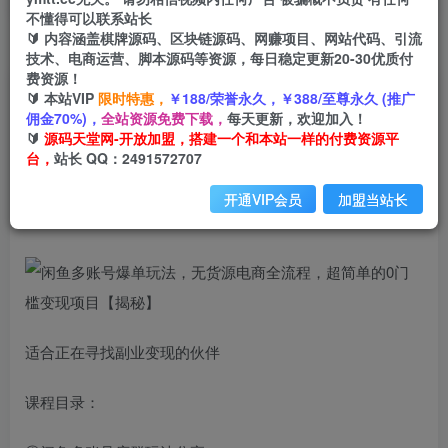
不懂得可以联系站长
🔰 内容涵盖棋牌源码、区块链源码、网赚项目、网站代码、引流
首页
创业课程
会员免费
正文
技术、电商运营、脚本源码等资源，每日稳定更新20-30优质付
费资源！
闲鱼多账号爆单玩法，无货源电商全流程，超简单
🔰 本站VIP
限时特惠，
￥188/荣誉永久，￥388/至尊永久 (推广
佣金70%)，
全站资源免费下载，
每天更新，欢迎加入！
的0门槛变现项目【揭秘】
🔰
源码天堂网-开放加盟，搭建一个和本站一样的付费资源平
台，
站长 QQ：2491572707
小码
关注
私信
2年前发布
开通VIP会员
加盟当站长
2004
25
适合正在寻找副业变现的伙伴
课程目录：