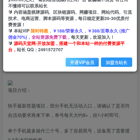
不懂得可以联系站长
🔰 内容涵盖棋牌源码、区块链源码、网赚项目、网站代码、引流
首页
创业课程
会员专属
正文
技术、电商运营、脚本源码等资源，每日稳定更新20-30优质付
费资源！
（6394期）K手答题项目，单号每天8+，部分手机
🔰 本站VIP
限时特惠，
￥188/荣誉永久，￥388/至尊永久 (推广
佣金70%)，
全站资源免费下载，
每天更新，欢迎加入！
无入口，请确认后再下单【软件+教程】
🔰
源码天堂网-开放加盟，搭建一个和本站一样的付费资源平
台，
站长 QQ：2491572707
小码
关注
私信
2年前发布
开通VIP会员
加盟当站长
1774
175
项目介绍：
快手最新答题项目，部分手机无活动入口，请确认了是否符
合活动要求再来下单，单号每天大约8+，挂1小时即可。
单个手机最多操作三个号，多了容易黑号，设备黑了需要缓
2-3天才可能恢复，