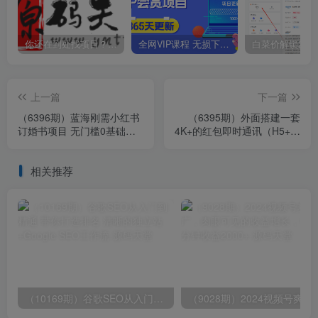
你还在到处找项目？还在当韭菜？我靠卖项目一个月收入5万+，曾经我也是个失败者。
全网VIP课程 无损下载~
上一篇
下一篇
（6396期）蓝海刚需小红书
（6395期）外面搭建一套
订婚书项目 无门槛0基础即
4K+的红包即时通讯（H5+安
可操作 操作得当日入500+
卓+IOS)客户端视频教程
相关推荐
（10169期）谷歌SEO从入门到精通 带你打造排名 清晰的独立站+Google SEO工作流
（9028期）2024视频号爽剧推广，肉