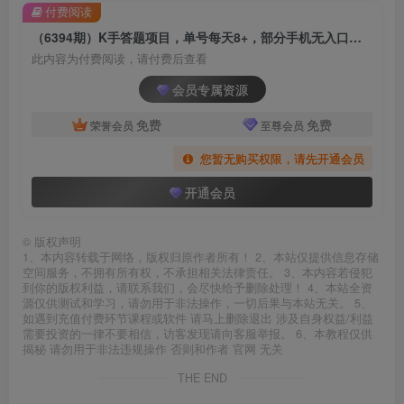
付费阅读
（6394期）K手答题项目，单号每天8+，部分手机无入口，请确认后再下单【软件+教程】
此内容为付费阅读，请付费后查看
会员专属资源
免费
免费
荣誉会员
至尊会员
您暂无购买权限，请先开通会员
开通会员
©
版权声明
1、本内容转载于网络，版权归原作者所有！ 2、本站仅提供信息存储
空间服务，不拥有所有权，不承担相关法律责任。 3、本内容若侵犯
到你的版权利益，请联系我们，会尽快给予删除处理！ 4、本站全资
源仅供测试和学习，请勿用于非法操作，一切后果与本站无关。 5、
如遇到充值付费环节课程或软件 请马上删除退出 涉及自身权益/利益
需要投资的一律不要相信，访客发现请向客服举报。 6、本教程仅供
揭秘 请勿用于非法违规操作 否则和作者 官网 无关
THE END