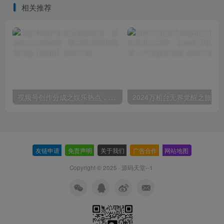
相关推荐
视频号创作分成之娱乐热点，最适合小白的赛道，每天赚点零花钱没问题【揭秘】
友链申请
-
免责声明
-
关于我们
-
广告合作
-
网站地图
Copyright © 2025 ·
源码天堂--1