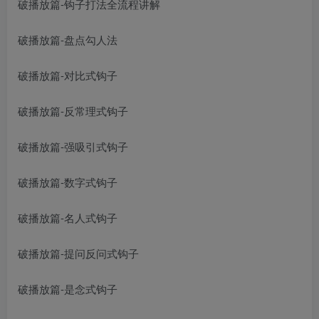
破播放篇-钩子打法全流程讲解
破播放篇-盘点勾人法
破播放篇-对比式钩子
破播放篇-反常理式钩子
破播放篇-强吸引式钩子
破播放篇-数字式钩子
破播放篇-名人式钩子
破播放篇-提问反问式钩子
破播放篇-是念式钩子