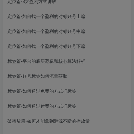
定位篇-8大盈利方式讲解
定位篇-如何找一个盈利的对标账号上篇
定位篇-如何找一个盈利的对标账号中篇
定位篇-如何找一个盈利的对标账号下篇
标签篇-平台的底层逻辑和核心算法解析
标签篇-账号标签如何流量获取
标签篇-如何通过免费的方式打标签
标签篇-如何通过付费的方式打标签
破播放篇-如何才能拿到源源不断的播放量