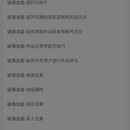
破播放篇-恐吓式钩子
破播放篇-提升完播的底层逻辑和实战方法
破播放篇-如何增加作品转发和账号关注
破播放篇-作品点赞率提升技巧
破播放篇-如何引导用户进行作品评论
破播放篇-场景反差
破播放篇-地域属性
破播放篇-屌丝逆袭
破播放篇-多人元素