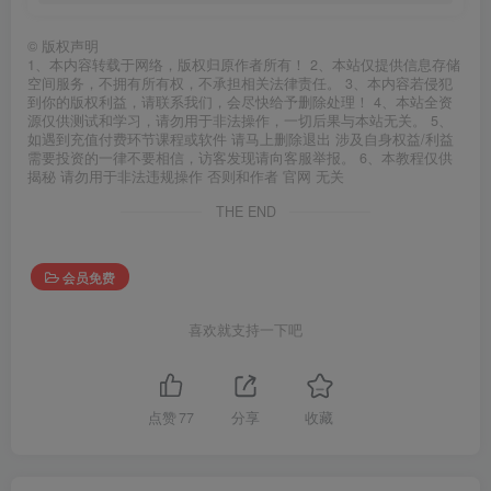
©
版权声明
1、本内容转载于网络，版权归原作者所有！ 2、本站仅提供信息存储
空间服务，不拥有所有权，不承担相关法律责任。 3、本内容若侵犯
到你的版权利益，请联系我们，会尽快给予删除处理！ 4、本站全资
源仅供测试和学习，请勿用于非法操作，一切后果与本站无关。 5、
如遇到充值付费环节课程或软件 请马上删除退出 涉及自身权益/利益
需要投资的一律不要相信，访客发现请向客服举报。 6、本教程仅供
揭秘 请勿用于非法违规操作 否则和作者 官网 无关
THE END
会员免费
喜欢就支持一下吧
点赞
77
分享
收藏