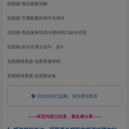
技能篇-商品橱窗讲解
技能篇-开通橱窗的前中后操作
技能篇-商品橱窗信用分规则和口碑分经营
技能篇-如何开通企业号、蓝V
短视频场景篇-场景搭建基础
短视频场景篇-短视频设备
此处内容已隐藏，请付费后查看
------本页内容已结束，喜欢请分享------