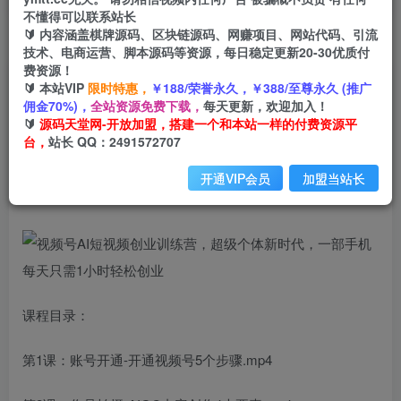
不懂得可以联系站长
🔰 内容涵盖棋牌源码、区块链源码、网赚项目、网站代码、引流
首页
创业课程
会员免费
正文
技术、电商运营、脚本源码等资源，每日稳定更新20-30优质付
费资源！
视频号AI短视频创业训练营，超级个体新时代，一
🔰 本站VIP
限时特惠，
￥188/荣誉永久，￥388/至尊永久 (推广
佣金70%)，
全站资源免费下载，
每天更新，欢迎加入！
部手机每天只需1小时轻松创业
🔰
源码天堂网-开放加盟，搭建一个和本站一样的付费资源平
台，
站长 QQ：2491572707
小码
关注
私信
2年前发布
开通VIP会员
加盟当站长
2366
209
课程目录：
第1课：账号开通-开通视频号5个步骤.mp4