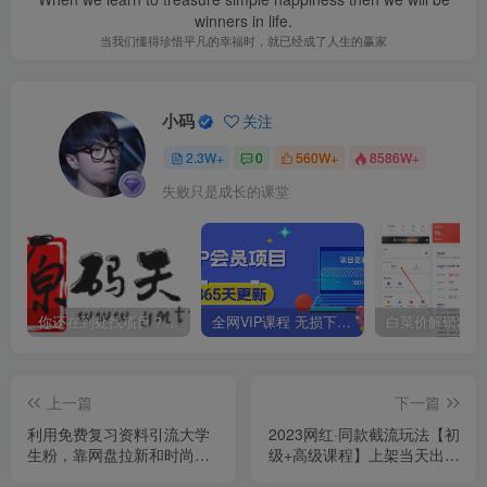
winners in life.
当我们懂得珍惜平凡的幸福时，就已经成了人生的赢家
小码
关注
2.3W+
0
560W+
8586W+
失败只是成长的课堂
你还在到处找项目？还在当韭菜？我靠卖项目一个月收入5万+，曾经我也是个失败者。
全网VIP课程 无损下载~
上一篇
下一篇
利用免费复习资料引流大学
2023网红·同款截流玩法【初
生粉，靠网盘拉新和时尚单
级+高级课程】上架当天出单
品两次变现，一单利润100-
当月破10w+持续爆单