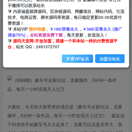
不懂得可以联系站长
🔰 内容涵盖棋牌源码、区块链源码、网赚项目、网站代码、引流
首页
创业课程
会员专属
正文
技术、电商运营、脚本源码等资源，每日稳定更新20-30优质付
费资源！
（6368期）豪车号全新玩法，流量爆炸，5分钟一
🔰 本站VIP
限时特惠，
￥188/荣誉永久，￥388/至尊永久 (推广
佣金70%)，
全站资源免费下载，
每天更新，欢迎加入！
条作品，每天一小时实现月入过万
🔰
源码天堂网-开放加盟，搭建一个和本站一样的付费资源平
台，
站长 QQ：2491572707
小码
关注
私信
2年前发布
开通VIP会员
加盟当站长
1209
42
大家好，今天给大家带来的项目是《豪车号全新玩法，流量
爆炸，5分钟一条作品，每天一小时实现月入过万》，最近这
个抖音快手的豪车号又火起来了，流量可以说是非常大，我