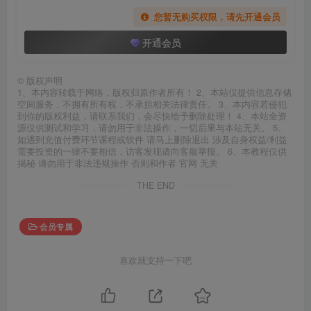
您暂无购买权限，请先开通会员
开通会员
©
版权声明
1、本内容转载于网络，版权归原作者所有！ 2、本站仅提供信息存储
空间服务，不拥有所有权，不承担相关法律责任。 3、本内容若侵犯
到你的版权利益，请联系我们，会尽快给予删除处理！ 4、本站全资
源仅供测试和学习，请勿用于非法操作，一切后果与本站无关。 5、
如遇到充值付费环节课程或软件 请马上删除退出 涉及自身权益/利益
需要投资的一律不要相信，访客发现请向客服举报。 6、本教程仅供
揭秘 请勿用于非法违规操作 否则和作者 官网 无关
THE END
会员专属
喜欢就支持一下吧