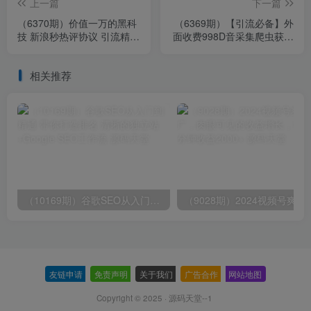
上一篇
下一篇
（6370期）价值一万的黑科
（6369期）【引流必备】外
技 新浪秒热评协议 引流精准
面收费998D音采集爬虫获客
粉【揭秘】
大师专业全能版，精准获客
必备神器
相关推荐
（10169期）谷歌SEO从入门到精通 带你打造排名 清晰的独立站+Google SEO工作流
（9028期）2024视频号爽剧推广，肉
友链申请
-
免责声明
-
关于我们
-
广告合作
-
网站地图
Copyright © 2025 ·
源码天堂--1