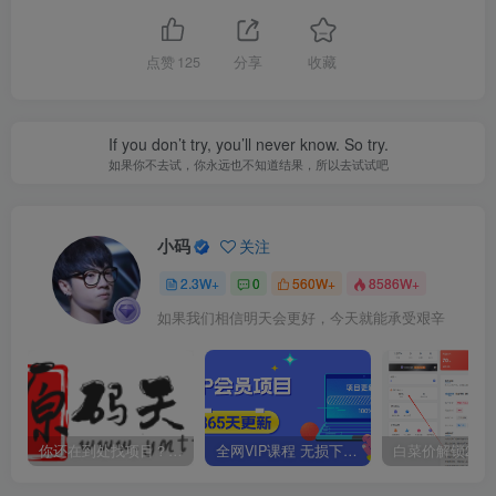
点赞
125
分享
收藏
If you don’t try, you’ll never know. So try.
如果你不去试，你永远也不知道结果，所以去试试吧
小码
关注
2.3W+
0
560W+
8586W+
如果我们相信明天会更好，今天就能承受艰辛
你还在到处找项目？还在当韭菜？我靠卖项目一个月收入5万+，曾经我也是个失败者。
全网VIP课程 无损下载~