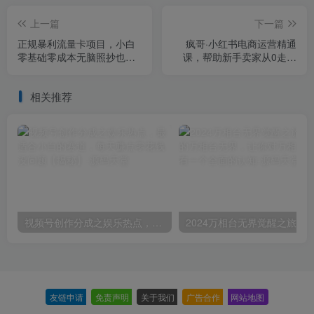
上一篇
下一篇
正规暴利流量卡项目，小白
疯哥·小红书电商运营精通
零基础零成本无脑照抄也能
课，帮助新手卖家从0走向
日入300+【揭秘】
1，告别无效学习，只需这3
节课
相关推荐
视频号创作分成之娱乐热点，最适合小白的赛道，每天赚点零花钱没问题【揭秘】
友链申请
-
免责声明
-
关于我们
-
广告合作
-
网站地图