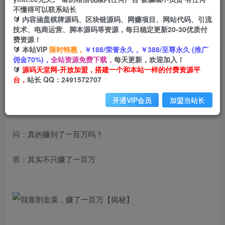
不懂得可以联系站长
🔰 内容涵盖棋牌源码、区块链源码、网赚项目、网站代码、引流
首页
创业课程
会员免费
正文
技术、电商运营、脚本源码等资源，每日稳定更新20-30优质付
费资源！
我靠割韭菜，赚了一百万【揭秘】
🔰 本站VIP
限时特惠，
￥188/荣誉永久，￥388/至尊永久 (推广
佣金70%)，
全站资源免费下载，
每天更新，欢迎加入！
小码
🔰
源码天堂网-开放加盟，搭建一个和本站一样的付费资源平
关注
私信
2年前发布
台，
站长 QQ：2491572707
447
125
开通VIP会员
加盟当站长
首先，回答大家最关心的一个问题
问：真的赚到了一百万吗？
答：其实不只赚了一百万