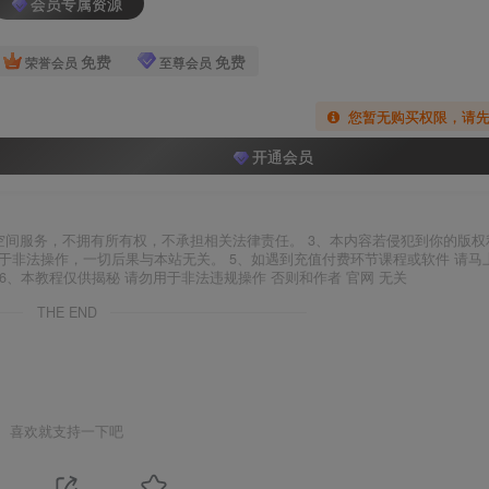
会员专属资源
免费
免费
荣誉会员
至尊会员
您暂无购买权限，请
开通会员
空间服务，不拥有所有权，不承担相关法律责任。 3、本内容若侵犯到你的版权
于非法操作，一切后果与本站无关。 5、如遇到充值付费环节课程或软件 请马
6、本教程仅供揭秘 请勿用于非法违规操作 否则和作者 官网 无关
THE END
喜欢就支持一下吧