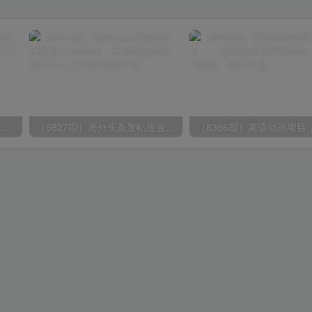
期）2024视频号爽剧推广，肉眼可见的收益增长，每天几分钟收益2000+
（9827期）海外头条发帖掘金，轻松月入10000+，无脑搬运发布，新手小白无门槛