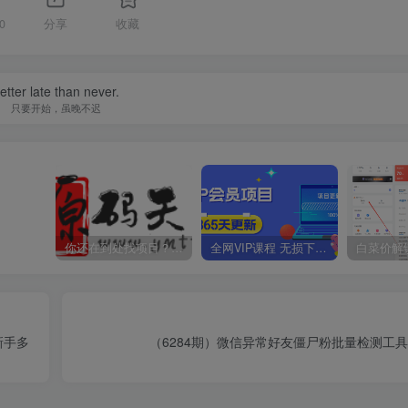
0
分享
收藏
etter late than never.
只要开始，虽晚不迟
你还在到处找项目？还在当韭菜？我靠卖项目一个月收入5万+，曾经我也是个失败者。
全网VIP课程 无损下载~
新手多
（6284期）微信异常好友僵尸粉批量检测工