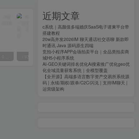
近期文章
c系统｜高颜值多端婚庆SaaS电子请柬平台带
搭建教程
20w高并发2026IM 聊天通话社交语聊 新款即
时通讯 Java 源码原生四端
竞拍小程序APP会场拍卖平台｜全品类拍卖商
（8396期）英语动画项目，0成本，一部手机单日变现600+（教程+素材）
（9361期）中视频最新玩法，AI一键改唱影视解说，刷爆全网流量，日入2000＋全平台通用
城H5小程序系统
AI-GEO关键词排名优化Ai搜索推广优化geo优
化全域流量获客系统｜全模型覆盖
【全开源】高端多语言数字资产交易所系统源
码 | 永续/期权/跟单/C2C/闪兑 | 支持IM聊天 |
运营级架构