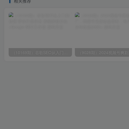
相关推荐
（10169期）谷歌SEO从入门到精通 带你打造排名 清晰的独立站+Google SEO工作流
（9028