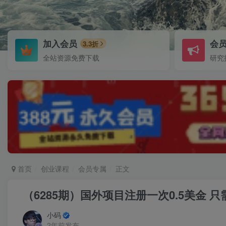
加入会员
会
3.3折
全站资源免费下载
研究
首页
创业课程
会员专属
正文
（6285期）国外项目注册一次0.5美金 
小码
2年前发布