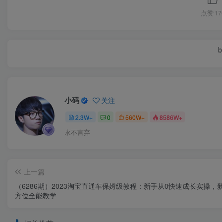
点赞
17
b
小码
关注
2.3W+
0
560W+
8586W+
永不言弃
上一篇
（6286期）2023淘宝直通车保姆级教程：新手从0快速成长实操，
方位全能教学