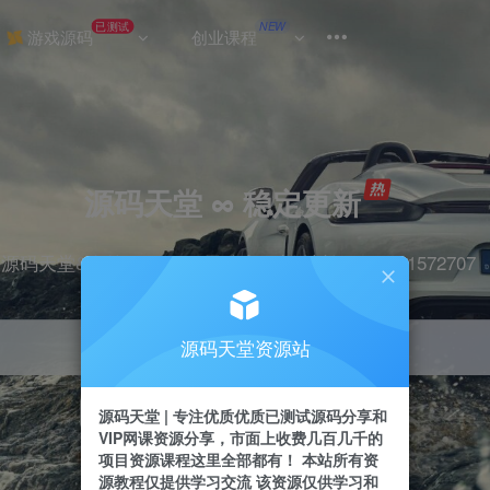
已测试
NEW
游戏源码
创业课程
源码天堂 ∞ 稳定更新
源码天堂&实战项目&365天稳定更新 站长qq：2491572707
源码天堂资源站
引流
抖音
挂机
直播
快手
小红书
源码天堂 | 专注优质优质已测试源码分享和
VIP网课资源分享，市面上收费几百几千的
项目资源课程这里全部都有！ 本站所有资
源教程仅提供学习交流 该资源仅供学习和