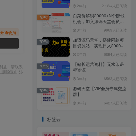
2年前
2.1W+人已阅读
白菜价解锁20000+N个赚钱
TOP3
机会，加入源码天堂会员，
全站资源免费学习。
3年前
9969人已阅读
先开通会员
加盟源码天堂，搭建同款项
TOP4
目资源站，实现日入2000+
3年前
6894人已阅读
【站长运营资料】无水印课
TOP5
利益，请联系
程资源
上删除退出 涉
3年前
6583人已阅读
源码天堂【VIP会员专属交流
TOP6
群】
3年前
6427人已阅读
标签云
黑名单举报系统源码
麻豆视频源码
高端