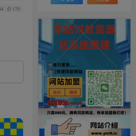
44
170