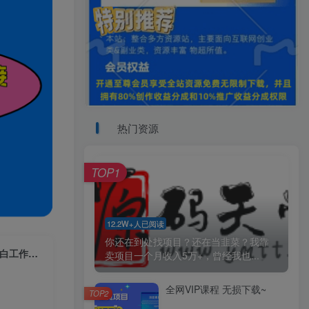
热门资源
TOP1
12.2W+人已阅读
你还在到处找项目？还在当韭菜？我靠
（6285期）国外项目注册一次0.5美金 只需三分钟无脑操作 可批量放大 小白工作室福利
卖项目一个月收入5万+，曾经我也...
全网VIP课程 无损下载~
TOP2