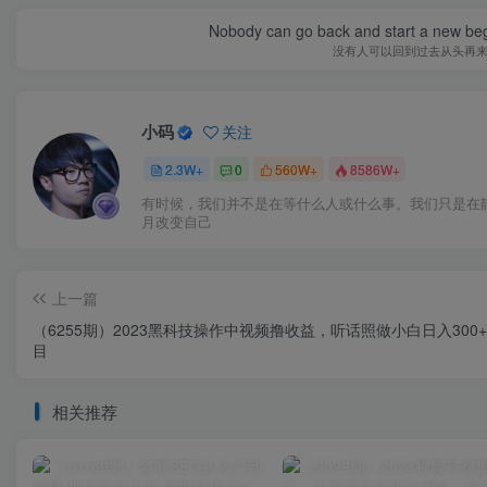
Nobody can go back and start a new beg
没有人可以回到过去从头再
小码
关注
2.3W+
0
560W+
8586W+
有时候，我们并不是在等什么人或什么事。我们只是在
月改变自己
上一篇
（6255期）2023黑科技操作中视频撸收益，听话照做小白日入300
目
相关推荐