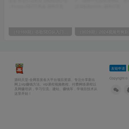
（10169期）谷歌SEO从入门到精通 带你打造排名 清晰的独立站+Google SEO工作流
（9028
友链申请
-
Copyright ©
源码天堂-全网首发各大平台项目资源、专注分享新出
网上vip赚钱方法、vip课程视频教程、付费网络课程以
及网赚培训，学习引流、建站、赚钱等，学项目技术从
这里开始！