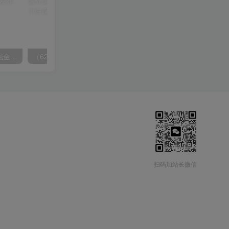
（9827期）海外头条发帖掘金，轻松月入10000+，无脑搬运发布，新手小白无门槛
（6271期）批量注册邮箱，支持国外国内邮箱，无风控，效率高，小白保姆级教程
扫码加站长微信