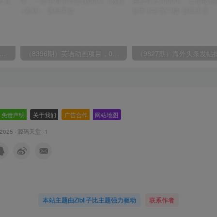
期）2024视频号爽剧推广，肉眼可见的收益增长，每天几分钟收益2000+
（8396期）英语动画项目，0成本，一部手机单日变现600+（教程+素材）
免责声明
-
关于我们
-
广告合作
-
网站地图
 2025 ·
源码天堂--1
本站主题由Zibll子比主题强力驱动
联系作者