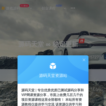
已测试
NEW
游戏源码
创业课程
源码天堂 ∞ 稳定更新
源码天堂&实战项目&365天稳定更新 站长qq：2491572707
源码天堂资源站
引流
抖音
挂机
直播
快手
小红书
源码天堂 | 专注优质优质已测试源码分享和
VIP网课资源分享，市面上收费几百几千的
项目资源课程这里全部都有！ 本站所有资
源教程仅提供学习交流 该资源仅供学习和