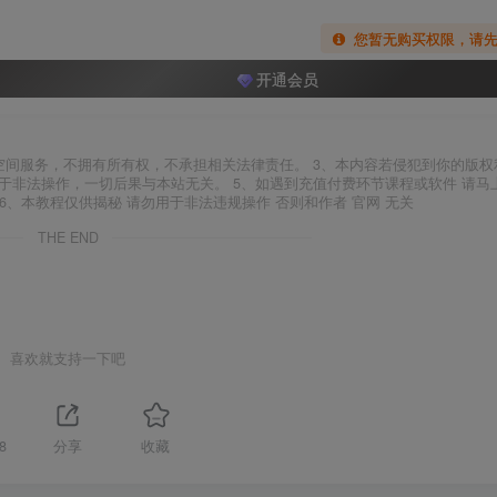
您暂无购买权限，请
开通会员
空间服务，不拥有所有权，不承担相关法律责任。 3、本内容若侵犯到你的版权
于非法操作，一切后果与本站无关。 5、如遇到充值付费环节课程或软件 请马
6、本教程仅供揭秘 请勿用于非法违规操作 否则和作者 官网 无关
THE END
喜欢就支持一下吧
8
分享
收藏