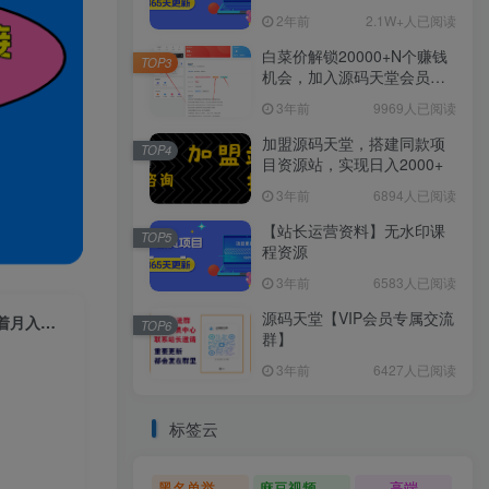
2年前
2.1W+人已阅读
白菜价解锁20000+N个赚钱
TOP3
机会，加入源码天堂会员，
全站资源免费学习。
3年前
9969人已阅读
加盟源码天堂，搭建同款项
TOP4
目资源站，实现日入2000+
3年前
6894人已阅读
【站长运营资料】无水印课
TOP5
程资源
3年前
6583人已阅读
源码天堂【VIP会员专属交流
（6257期）【暑假必做】每天花两小时，通过拉新、卖游戏账号，如何躺着月入过万？
TOP6
群】
3年前
6427人已阅读
标签云
黑名单举报系统源码
麻豆视频源码
高端