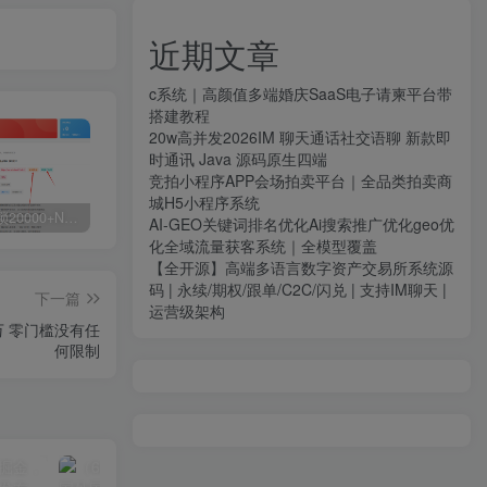
近期文章
c系统｜高颜值多端婚庆SaaS电子请柬平台带
搭建教程
20w高并发2026IM 聊天通话社交语聊 新款即
时通讯 Java 源码原生四端
竞拍小程序APP会场拍卖平台｜全品类拍卖商
城H5小程序系统
白菜价解锁20000+N个赚钱机会，加入源码天堂会员，全站资源免费学习。
加盟源码天堂，搭建同款项目资源站，实现日入2000+
【站长运营资料】无水印课程资源
AI-GEO关键词排名优化Ai搜索推广优化geo优
化全域流量获客系统｜全模型覆盖
【全开源】高端多语言数字资产交易所系统源
码 | 永续/期权/跟单/C2C/闪兑 | 支持IM聊天 |
下一篇
运营级架构
万 零门槛没有任
何限制