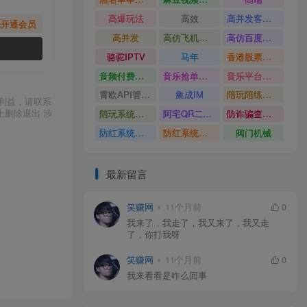
高爆玩法
高效
高并发客服系统
先开通会员
高并发
高仿飞机源码
高仿百度网盘UI
骆驼IPTV
马年
香港股票系统源码
音频付费订阅系统
音乐抢单系统
音乐平台源码
霄欧API管理系统
集成IM
陪玩陪练平台
利益，请联系
陪玩系统源码
阿宅QR二维码生成
防诈骗查询系统
上删除退出 涉
防红系统源码
防红系统最新版
阀门机械
最新留言
笑赚网
11个月前
0
我来了，我走了，我又来了，我又走
了，你打我呀
笑赚网
11个月前
0
我来看看是咋么回事