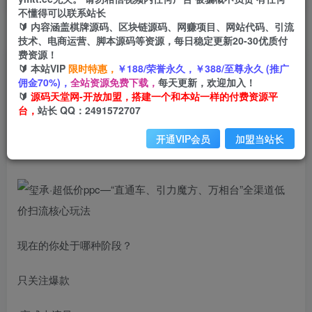
不懂得可以联系站长
🔰 内容涵盖棋牌源码、区块链源码、网赚项目、网站代码、引流
首页
创业课程
会员免费
正文
技术、电商运营、脚本源码等资源，每日稳定更新20-30优质付
费资源！
玺承·超低价ppc—“直通车、引力魔方、万相台”全
🔰 本站VIP
限时特惠，
￥188/荣誉永久，￥388/至尊永久 (推广
佣金70%)，
全站资源免费下载，
每天更新，欢迎加入！
渠道低价扫流核心玩法
🔰
源码天堂网-开放加盟，搭建一个和本站一样的付费资源平
台，
站长 QQ：2491572707
小码
关注
私信
2年前发布
开通VIP会员
加盟当站长
828
214
现在的你处于哪种阶段？
只关注爆款