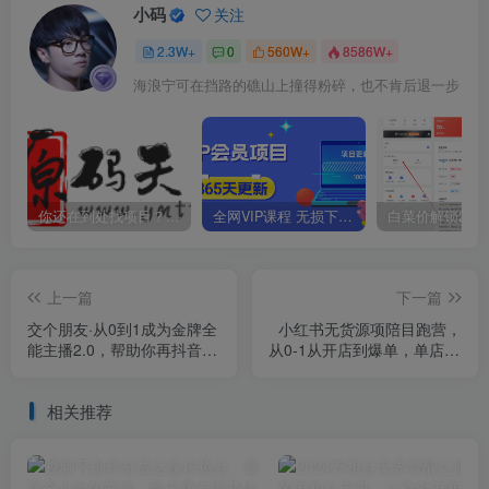
小码
关注
2.3W+
0
560W+
8586W+
海浪宁可在挡路的礁山上撞得粉碎，也不肯后退一步
你还在到处找项目？还在当韭菜？我靠卖项目一个月收入5万+，曾经我也是个失败者。
全网VIP课程 无损下载~
上一篇
下一篇
交个朋友·从0到1成为金牌全
小红书无货源项陪目‬跑营，
能主播2.0，帮助你再抖音赚
从0-1从开店到爆单，单店30
到钱
万销售额，利润50%，有所‬
的货干‬都享分‬给你
相关推荐