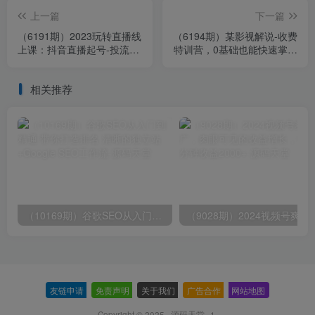
上一篇
下一篇
（6191期）2023玩转直播线
（6194期）某影视解说-收费
上课：抖音直播起号-投流超
特训营，0基础也能快速掌握
级干货（61节实战课）
（剪辑+运营+变现全流程）
相关推荐
（10169期）谷歌SEO从入门到精通 带你打造排名 清晰的独立站+Google SEO工作流
（9028期）2024视频号爽剧推广，肉
友链申请
-
免责声明
-
关于我们
-
广告合作
-
网站地图
Copyright © 2025 ·
源码天堂--1