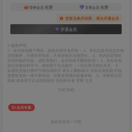
免费
免费
荣誉会员
至尊会员
您暂无购买权限，请先开通会员
开通会员
©
版权声明
1、本内容转载于网络，版权归原作者所有！ 2、本站仅提供信息存储
空间服务，不拥有所有权，不承担相关法律责任。 3、本内容若侵犯
到你的版权利益，请联系我们，会尽快给予删除处理！ 4、本站全资
源仅供测试和学习，请勿用于非法操作，一切后果与本站无关。 5、
如遇到充值付费环节课程或软件 请马上删除退出 涉及自身权益/利益
需要投资的一律不要相信，访客发现请向客服举报。 6、本教程仅供
揭秘 请勿用于非法违规操作 否则和作者 官网 无关
THE END
会员专属
喜欢就支持一下吧