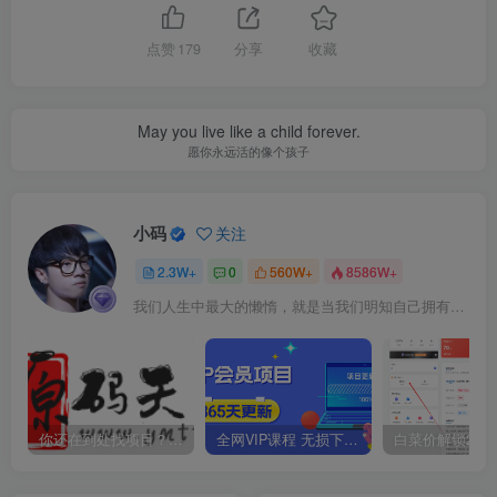
点赞
179
分享
收藏
May you live like a child forever.
愿你永远活的像个孩子
小码
关注
2.3W+
0
560W+
8586W+
我们人生中最大的懒惰，就是当我们明知自己拥有作出选择的能力，却不去主动改变而是放任它的生活态度
你还在到处找项目？还在当韭菜？我靠卖项目一个月收入5万+，曾经我也是个失败者。
全网VIP课程 无损下载~