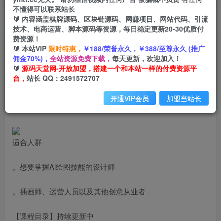
不懂得可以联系站长
🔰 内容涵盖棋牌源码、区块链源码、网赚项目、网站代码、引流
首页
创业课程
会员专属
正文
技术、电商运营、脚本源码等资源，每日稳定更新20-30优质付
费资源！
（6195期）Midjourney/打造AI-绘图全能手，让
🔰 本站VIP
限时特惠，
￥188/荣誉永久，￥388/至尊永久 (推广
佣金70%)，
全站资源免费下载，
每天更新，欢迎加入！
你的设计驰骋于画布，为设计加速
🔰
源码天堂网-开放加盟，搭建一个和本站一样的付费资源平
台，
站长 QQ：2491572707
小码
关注
私信
2年前发布
开通VIP会员
加盟当站长
2534
179
适合人群
。想要掌握Al绘图技能的设计师
。插画师、运营人员以及其他创意从业者
【课程目录】持续更新中