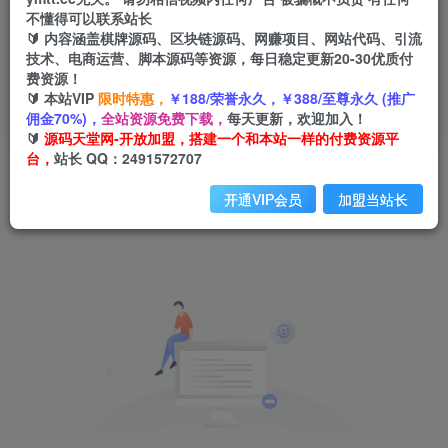
不懂得可以联系站长
🔰 内容涵盖棋牌源码、区块链源码、网赚项目、网站代码、引流
技术、电商运营、脚本源码等资源，每日稳定更新20-30优质付
费资源！
🔰 本站VIP
限时特惠，
￥188/荣誉永久，￥388/至尊永久 (推广
高爆玩法
共0篇
佣金70%)，
全站资源免费下载，
每天更新，欢迎加入！
🔰
源码天堂网-开放加盟，搭建一个和本站一样的付费资源平
台，
站长 QQ：2491572707
排序
更新
浏览
点赞
评论
开通VIP会员
加盟当站长