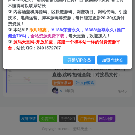
不懂得可以联系站长
🔰 内容涵盖棋牌源码、区块链源码、网赚项目、网站代码、引流
技术、电商运营、脚本源码等资源，每日稳定更新20-30优质付
费资源！
🔰 本站VIP
限时特惠，
￥188/荣誉永久，￥388/至尊永久 (推广
防红系统源码
共1篇
佣金70%)，
全站资源免费下载，
每天更新，欢迎加入！
🔰
源码天堂网-开放加盟，搭建一个和本站一样的付费资源平
台，
站长 QQ：2491572707
排序
更新
浏览
点赞
评论
开通VIP会员
加盟当站长
【5月最新版】多模式防红系统源码｜
直连/跳转/短链全能｜对接易支付+会
员体系
付费资源
3
支付源码
¥
1年前
45
友链申请
-
免责声明
-
关于我们
-
广告合作
-
网站地图
Copyright © 2025 ·
源码天堂--1