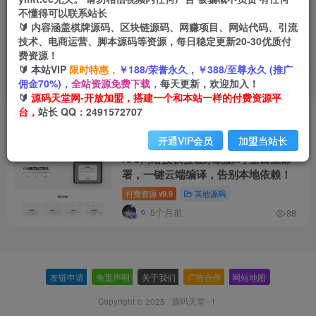
不懂得可以联系站长
🔰 内容涵盖棋牌源码、区块链源码、网赚项目、网站代码、引流
技术、电商运营、脚本源码等资源，每日稳定更新20-30优质付
费资源！
🔰 本站VIP
限时特惠，
￥188/荣誉永久，￥388/至尊永久 (推广
授权验证
共1篇
佣金70%)，
全站资源免费下载，
每天更新，欢迎加入！
🔰
源码天堂网-开放加盟，搭建一个和本站一样的付费资源平
台，
站长 QQ：2491572707
排序
更新
浏览
点赞
评论
开通VIP会员
加盟当站长
iOS网络授权验证系统源码 全自主部
署，一键云端编译，告别本地依赖！
付费资源
9.9
其他源码
¥
5个月前
88
友链申请
-
免责声明
-
关于我们
-
广告合作
-
网站地图
Copyright © 2025 ·
源码天堂--1