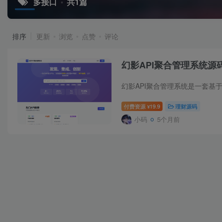
多接口
共1篇
排序
更新
浏览
点赞
评论
幻影API聚合管理系统源
付费资源
19.9
理财源码
¥
小码
5个月前