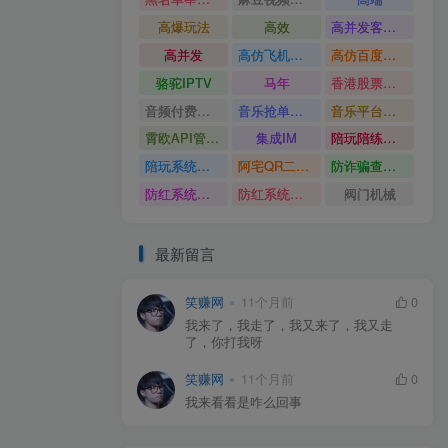
高爆玩法
高效
高并发客服系统
高并发
高仿飞机源码
高仿百度网盘UI
骆驼IPTV
马年
香港股票系统源码
音频付费订阅系统
音乐抢单系统
音乐平台源码
霄欧API管理系统
集成IM
陪玩陪练平台
陪玩系统源码
阿宅QR二维码生成
防诈骗查询系统
防红系统源码
防红系统最新版
阀门机械
最新留言
笑赚网
11个月前
0
我来了，我走了，我又来了，我又走
了，你打我呀
笑赚网
11个月前
0
我来看看是咋么回事