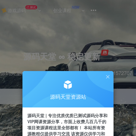
已测试
NEW
游戏源码
创业课程
源码天堂 ∞ 稳定更新
源码天堂&实战项目&365天稳定更新 站长qq：2491572707
源码天堂资源站
引流
抖音
挂机
直播
快手
小红书
源码天堂 | 专注优质优质已测试源码分享和
VIP网课资源分享，市面上收费几百几千的
项目资源课程这里全部都有！ 本站所有资
源教程仅提供学习交流 该资源仅供学习和