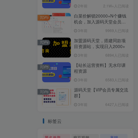
2年前
2.1W+人已阅读
白菜价解锁20000+N个赚钱
TOP3
机会，加入源码天堂会员，
全站资源免费学习。
3年前
9969人已阅读
加盟源码天堂，搭建同款项
TOP4
目资源站，实现日入2000+
3年前
6894人已阅读
【站长运营资料】无水印课
TOP5
程资源
3年前
6583人已阅读
源码天堂【VIP会员专属交流
TOP6
群】
3年前
6427人已阅读
标签云
黑名单举报系统源码
麻豆视频源码
高端