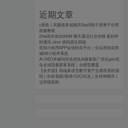
近期文章
c系统｜高颜值多端婚庆SaaS电子请柬平台带
搭建教程
20w高并发2026IM 聊天通话社交语聊 新款即
时通讯 Java 源码原生四端
竞拍小程序APP会场拍卖平台｜全品类拍卖商
城H5小程序系统
AI-GEO关键词排名优化Ai搜索推广优化geo优
化全域流量获客系统｜全模型覆盖
【全开源】高端多语言数字资产交易所系统源
码 | 永续/期权/跟单/C2C/闪兑 | 支持IM聊天 |
运营级架构